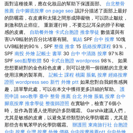
面對這種後果，應在化妝品的幫助下保護面部。
台北整骨
推薦
台中腳底按摩
on page seo
該評分描述了面部上最好
的防曬霜，在皮膚和太陽之間形成障礙物，可以防止皺紋，
刺激和防止癌症。 重新運行時，不要忘記耳朵的脖子和敏
感的皮膚。
自助餐外燴
卡式台胞證
推拿學徒
數值還與有
害UVB輻射的百分比堵塞有關。
氣結
SPF
台中 按摩
10塊
UVB輻射的90％，SPF
整復 推拿
15
筋絡按摩課程
93％，
SPF
南投 外燴
記帳士 書單
30
台中 中清路 按摩
97％和
SPF
seo點擊軟體
50
卡式台胞證
wordpress
98％。 如果
您想要絕對的金色棕色皮膚，則可以使用一個很酷的主意來
使用涼爽的製革商。
記帳士 課程 桃園
脹氣 按摩
經絡按摩
證照
wordpress seo
新竹 外燴 ptt
如果您對自我銷售感興
趣，請單擊此處，可以在本文中獲得更多詳細的幫助。
護
照申請
seo教學
臺中 整骨 推薦
台北 外燴
脹氣 按摩
台中
腳底按摩
推拿學徒
整復師證照
在實驗中，檢查了6個小
時，並作為普通人使用的許多防曬霜。 Garshik建議人們，
尤其是敏感的皮膚，以避免某些類型的化學防曬霜，尤其是
那些含有氧苯甲的化學防曬霜。
辦護照
東南旅行社 台胞證
台中 按摩
台灣 按摩
外燴 價格
台中按摩推薦ptt
台中外燴