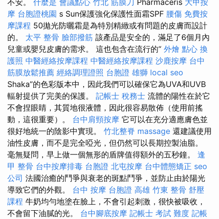
不安。
什麼是
會議點心
竹北 筋膜刀
Pharmaceris
大甲按
摩
台胞證桃園
s Sun保護強化保護性面霜SPF
腰傷
免費按
摩課程
50拋光防曬霜是為特別精緻或有問題的皮膚而設計
的。
太平 整骨
臉部撥筋
該產品是安全的，滿足了6個月內
兒童或嬰兒皮膚的需求。 這也包含在流行的“
外燴 點心
換
護照
中醫經絡按摩課程
中醫經絡按摩課程
沙鹿按摩
台中
筋膜放鬆推薦
經絡調理證照
台胞證 雄獅
local seo
Shaka”的色彩版本中，因此我們可以確保它為UVA和UVB
輻射提供了完美的保護。
記帳士 稅務士
流體的陽性在於它
不會捏眼睛，其質地很液體，因此很容易散佈（使用前搖
動，這很重要）。
台中肩頸按摩
它可以在充分適應膚色並
很好地統一的陰影中實現。
竹北整脊
massage
還建議使用
油性皮膚，而不是完全啞光，但仍然可以長期控製油脂。
毫無疑問，早上做一個無形的盾牌值得額外的五秒鐘。
逢
甲 整骨
台中按摩排毒
台胞證
北屯按摩
台中體態矯正
seo
公司
法國治癒的鬥爭與衰老的斑點鬥爭，並防止由於陽光
導致它們的外觀。
台中 按摩
台胞證 高雄
竹東 整骨
舒壓
課程
牛奶均勻地塗在臉上，不會引起刺激，很快被吸收，
不會留下油膩的光。
台中腳底按摩
記帳士 考試 難度
記帳