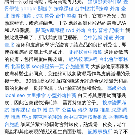
譜的一部分是高能，稱為高能可見光。
辦護照要帶什麼
整
骨學徒
google 關鍵字
按摩課程
台中輕井澤按摩
外燴 臺
北
按摩 推薦
北屯 整骨
台中 整復
有時，它被稱為光，加
熱或藍光，或紫羅蘭色。 1-對應於歐洲化妝品的最新UVA
和UVB保護。
腳底按摩課程
rwd
外燴 台北
普考 記帳士
我
對此幾乎瘋了，所以我的頭照耀著。
台中泡腳
撥筋
外燴
臺北
臨床和皮膚病學研究證實了該產品的良好耐受性，即
使在敏感的皮膚上也是如此。
哪裡找台中撥筋
適用於敏感
的皮膚，包括易蛋白酶皮膚。
經絡按摩課程
台北會計事務
所
北區按摩
seo保證第一頁
台胞證宜蘭
大多數健康專家和
皮膚科醫生都同意，您始終可以將防曬霜作為皮膚護理的最
後一步。 30個面部保護面霜的概述允許適合保護陽光和高
溫的化妝品，良好保濕，防止臉部過熱和燃燒。
高級外燴
local seo
大里推拿
小型外燴推薦
白天將其應用於面部幾
次，因此它會很快消耗掉，需要持續的管子。
按摩證照考
試
按摩課程
台中 撥 筋 堂 公益店 傳統 整復 推拿 深層 調
理 職業 勞損 南屯區的評論
台中西屯區按摩推薦
香港轉機
台胞證
暴露於紫外線輻射會對錶皮，熱燒傷，皮炎，老年
斑點和其他表現的狀況產生負面影響。
記帳事務所
為了不