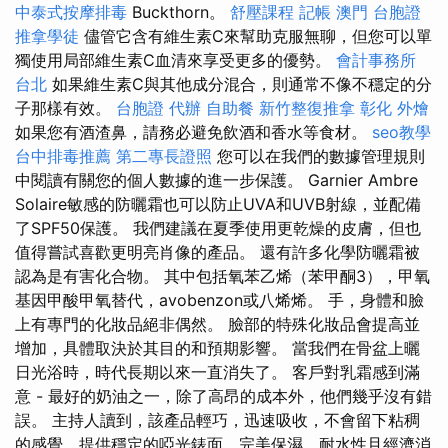
中泰式按摩排毒
Buckthorn。
舒壓課程
記帳
澳門 台胞證
推拿學徒
儘管它含有維生素C來幫助克服無聊，但您可以單
獨使用局部維生素C血清來享受更多的優勢。
會計事務所
台北
如果維生素C與其他成分混合，則通常不像不穩定的分
子那樣有效。
台胞證 代辦
自助餐
新竹整復推拿
彰化 外燴
如果您有酒渣鼻，請務必避免飲酒和香水等食材。
seo教學
台中排毒推薦
第二專長證照
您可以在我們的數據管理規則
中閱讀有關您的個人數據的進一步保護。 Garnier Ambre
Solaire敏感的防曬霜也可以防止UVA和UVB射線，並配備
了SPF50保護。 我們建議在夏季使用更乾燥的皮膚，但也
值得嘗試喜歡更明亮肖像的產品。 還有許多化學防曬霜被
認為是有害化合物。 其中包括氧苯乙烯（苯甲酮3），甲氧
基因甲酸甲氧替代，avobenzon或八烯烯。 手，身體和臉
上有專門的化妝品絕非偶然。 臉部的特殊化妝品會提高並
增加，具體取決於其目的和預期影響。 當我們在骨盆上曬
日光浴時，時代長期以來一直消失了。 客戶對乳霜感到滿
意 - 最好的奶油之一，除了高昂的成本外，他們幾乎沒有錯
誤。 主持人讀到，該產品輕巧，迅速吸收，不會留下粘稠
的感覺，提供穩定的啞光錶面，完美保濕，耐水性且經濟消