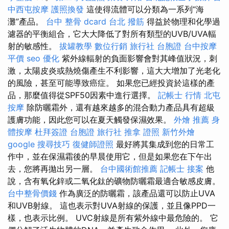
中西屯按摩
護照換發
這使得流體可以分類為一系列“海
灘”產品。
台中 整骨 dcard
台北 撥筋
得益於物理和化學過
濾器的平衡組合，它大大降低了對所有類型的UVB/UVA輻
射的敏感性。
拔罐教學
數位行銷
旅行社 台胞證
台中按摩
平價
seo 優化
紫外線輻射的負面影響會對其峰值狀況，刺
激，太陽皮炎或熱燒傷產生不利影響，這大大增加了光老化
的風險，甚至可能導致癌症。 如果您已經投資於這樣的產
品，那麼值得從SPF50因素中進行選擇。
記帳士 行情
北屯
按摩
除防曬霜外，還有越來越多的混合動力產品具有超級
護膚功能，因此您可以在夏天觸發保濕效果。
外燴 推薦
身
體按摩
杜拜簽證
台胞證 旅行社
推拿 證照
新竹外燴
google 搜尋技巧
復健師證照
最好將其集成到您的日常工
作中，並在保濕霜後的早晨使用它，但是如果您在下午出
去，您將再拋出另一層。
台中國術館推薦
記帳士 接案
他
說，含有氧化鋅或二氧化鈦的礦物防曬霜最適合敏感皮膚。
台中整骨價錢
作為廣泛的防曬霜，該產品還可以防止UVA
和UVB射線。 這也表示對UVA射線的保護，並且像PPD一
樣，也表示比例。 UVC射線是所有紫外線中最危險的。 它