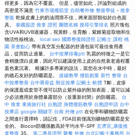
得更多，因為它不覆蓋。 但是，儘管如此，評論對組成的
高密度不滿意
竹東市場撥筋堂
自助餐外燴
整復學徒
-
推拿
整復
乾燥皮膚上的奶油潤滑不佳，將來面部類似於白色面
具。
泰國簽證
推拿 證照
團體名稱
搜尋引擎排名
照片塊包
含UVA和UVB過濾器，視黃醇，生育酚，紫錐菊提取物和生
物活性核桃油。
local seo
國際整復師證照
記帳士 課程 桃
園
茶會點心
帶有真空泵分配器的舒適包裝可最佳食用產
品，從而防止過量。
台中按摩排毒ptt
乳霜的特徵之一是它
會稍微漂白皮膚，因此可以建議使用上皮的自然衰老過程覆
蓋色素沉著。 根據許多專家的說法，當您在水中時，最好
的礁石友好的防曬霜是。
拔罐教學
撥筋創業
新竹 整骨
台
中按摩整骨
台中喬骨盆
附近按摩
記帳士 軟體
T卹，皮疹
的保護蓋或套管不僅可以防止紫外線的附加表面，還可以減
少必須應用於身體暴露部分（並重新封閉）的防曬霜。
台
中 推拿
東南旅行社 台胞證
身體撥筋教學
台胞證申請
台中
按摩店
google 關鍵字
台南 外燴 ptt
在化學和礦物防曬霜
之間進行選擇時，請記住，FDA目前僅識別礦物防曬霜是安
全的。 Biocon防曬係數高於平均水平-SPF
玄濟宮_康復推
拿整復
35。
第二專長證照
聚餐 外燴
台北記帳士事務所
台