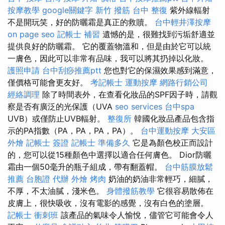
按摩教學
google關鍵字
新竹 撥筋
台中 整復
紫外線輻射
不是開玩笑，好的防曬霜是真正的救贖。
台中輕井澤按摩
on page seo
記帳士 補習
遺憾的是，很難找到污垢舒適並
提供良好的防曬霜。 它的覆蓋物溫和，但是由於它可以統
一膚色，因此可以非常有品味，我可以將其扔掉以化妝。
護照申請
台中刮痧推薦ptt
您也對它的保濕效果感到滿意，
僅價格可能會更友好。
考記帳士
運動按摩
網路行銷公司
經絡調理
除了時間表外，在查看化妝品的SPF因子時，請觀
察是否有廣泛的光保護（UVA
seo services
台中spa
UVB）或僅防止UVB輻射。
整復所
韓國化妝品產品包含指
示的PA指數（PA，PA，PA，PA）。
台中運動按摩
大安區
外燴
記帳士 簽證
記帳士 準備多久
它是為顏色校正而設計
的，您可以從15種顏色中選擇以適合任何膚色。 Dior防曬
霜由一個50毫升的瓶子組成，帶有翻蓋帽。
台中筋膜放鬆
推薦
台胞證 代辦
外燴 烤肉
奶油的奶油非常輕巧，細膩，
不厚，不太油膩，淺米色。
身體撥筋教學
它很容易散佈在
皮膚上，很快吸收，沒有電影的感覺，沒有白色的塗層。
記帳士 衝刺班
該產品的氣味令人愉悅，儘管它可能會令人