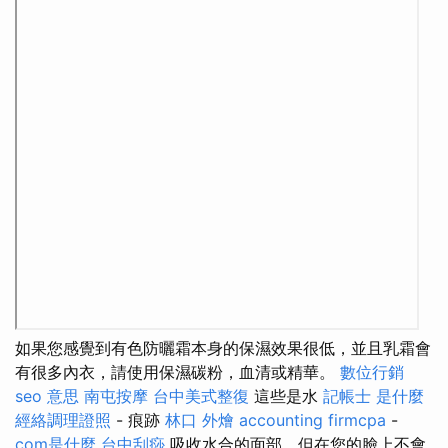
如果您感覺到有色防曬霜本身的保濕效果很低，並且乳霜會
有很多內衣，請使用保濕碳粉，血清或精華。
數位行銷
seo 意思
南屯按摩
台中美式整復
這些是水
記帳士 是什麼
經絡調理證照
- 痕跡
林口 外燴
accounting firmcpa
-
com是什麼
台中刮痧
吸收水合的面部，但在您的臉上不會