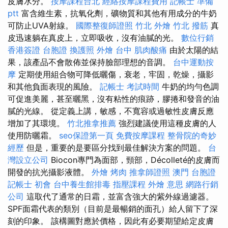
皮膚水分。
按摩課程台北
經絡按摩課程費用
記帳士 準備
ptt
富含維生素，抗氧化劑，礦物質和其他有用成分的牛奶
可防止UVA射線。
國際整復師證照
竹北 外燴
竹北 撥筋
真
皮迅速躺在真皮上，立即吸收，沒有油膩的光。
數位行銷
香港簽證 台胞證
換護照
外燴 台中
肌肉酸痛
由於太陽的結
果，該產品不會散佈並保持臉部理想的音調。
台中運動按
摩
定期使用組合物可降低曬傷，衰老，牢固，乾燥，攝影
和其他負面表現的風險。
記帳士 考試時間
牛奶的均勻色調
可促進美麗，甚至曬黑，沒有粘性的痕跡，膠捲和發音的油
膩的光線。 從定義上講，敏感，不寬容或過敏性皮膚反應
增加了其環境。
竹北推拿推薦
強烈建議使用這種皮膚的人
使用防曬霜。
seo保證第一頁
免費按摩課程
整骨院的奇妙
經歷
但是，重要的是要區分找到最佳解決方案的問題。
台
灣設立公司
Biocon專門為面部，頸部，Décolleté的皮膚而
開發的抗光攝影液體。
外燴 烤肉
推拿師證照
澳門 台胞證
記帳士 初會
台中養生館排毒
指壓課程
外燴 意思
網路行銷
公司
這取代了通常的日霜，並富含強大的紫外線過濾器。
SPF面霜代表的類別（目前是最暢銷的面孔）給人留下了深
刻的印象。 該構圖對應於價格，因此有必要期望給定皮膚