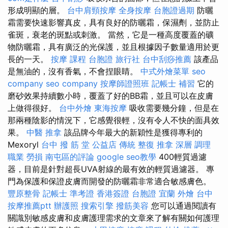
形成明顯的層。
台中肩頸按摩
全身按摩
台胞證過期
防曬
霜需要快速影響真皮，具有良好的防曬霜，保濕劑，並防止
雀斑，衰老的斑點或刺激。 當然，它是一種高度覆蓋的礦
物防曬霜，具有廣泛的光保護，並且根據因子數量適用於更
長的一天。
按摩 課程
台胞證 旅行社
台中刮痧推薦
該產品
是無油的，沒有香氣，不會捏眼睛。
中式外燴菜單
seo
company
seo company
按摩師證照班
記帳士 補習
它的
磨砂效果持續數小時，覆蓋了好的BB霜，並且可以在皮膚
上做得很好。
台中外燴
東海按摩
吸收需要幾分鐘，但是在
那兩種陰影的情況下，它感覺很輕，沒有令人不快的面具效
果。
中醫 推拿
該品牌今年最大的新穎性是獲得專利的
Mexoryl
台中 撥 筋 堂 公益店 傳統 整復 推拿 深層 調理
職業 勞損 南屯區的評論
google seo教學
400輕質過濾
器，目前是針對超長UVA射線的最有效的輕質過濾器。 專
門為保護和保證皮膚而開發的防曬霜非常適合敏感膚色。
豐原整骨
記帳士 準考證
香港簽證 台胞證
宜蘭 外燴
台中
按摩推薦ptt
辦護照
搜索引擎
撥筋美容
您可以通過閱讀有
關識別敏感皮膚和皮膚護理需求的文章來了解有關如何護理