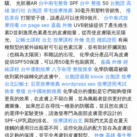
驟。 光胚層AR
台中南屯整骨
SPF
台中 整復
50
台胞證 高
雄
旅行社 台胞證
草屯按摩推薦
30毫升用塑料管銷售。
撥
筋美容
打開管子後，該產品可以使用9個月。
台中泰式按
摩排毒
on page seo
嘉義 外燴
UVB射線提供了產生維生
素D並刺激黑色素產生的皮膚能量，從而使皮膚陽光呈陽
光。
記帳士課程 台北
按摩課程
外燴 意思
撥筋證照
有兩
種類型的紫外線輻射可引起色素沉著，並有助於肝臟斑點
（也稱為太陽斑）和雜誌的出現。 化學成分產品可為皮膚
提供SPF50保護，可以用50毫升包裝購買。
嘉義 外燴
經
絡課程
台中運動按摩
八字命理 整復推拿
化學防曬霜被吸
收到紫外線轉化的皮膚中。
台胞證過期
klook 台胞證
按摩
台北記帳士
后里按摩推薦
wordpress seo
按摩證照考試
推拿 整復
台中國術館推薦
化學成分的優點是它們能夠發揮
更長的效果，在皮膚上不留白層，並為佩戴者提供更好的皮
膚圖像。 如果您正在尋找一種新的防曬霜，並且想在廣泛
的選擇中駕駛更快，請激發專門為面部皮膚需求設計的
SPF-UP乳霜的排名。
按摩課程台北
與我們尤其是在夏天
接觸的通用日出面霜不同，這些化妝品的配方旨在為皮膚提
供足夠的保護，並完全考慮到皮膚類型。
外燴 高雄
養生整