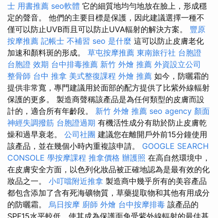
士 用書推薦
seo軟體
它的細質地均勻地放在臉上，形成穩
定的聲音。 他們的主要目標是保護，因此建議選擇一種不
僅可以防止UVB而且可以防止UVA輻射的解決方案。
豐原
按摩推薦
記帳士 不補習
seo 是什麼
這可以防止皮膚老化
加速和顏料斑的形成。
草屯按摩推薦
東南旅行社 台胞證
台胞證 效期
台中排毒推薦
新竹 外燴 推薦
外資設立公司
整骨師
台中 推拿
美式整復課程
外燴 推薦
如今，防曬霜的
提供非常寬，專門建議用於面部的配方提供了比紫外線輻射
保護的更多。 製造商聲稱該產品是為任何類型的皮膚而設
計的，適合所有年齡段。
新竹 外燴 推薦
seo agency
顏面
神經失調撥筋
台胞證過期
有機活性成分有助於防止皮膚乾
燥和過早衰老。
公司社團
建議您在離開戶外前15分鐘使用
該產品，並在幾個小時內重複該申請。
GOOGLE SEARCH
CONSOLE
學按摩課程
推拿價格
辦護照
在高自然環境中，
在皮膚安全方面，以色列化妝品被正確地認為是最有效的化
妝品之一。
小叮噹附近推拿
製造商中幾乎所有的美容產品
都包含添加了含有死海礦物質，草藥提取物和其他有用成分
的防曬霜。
烏日按摩
廚師 外燴
台中按摩排毒
該產品的
SPF15水平較低，使其成為保護面免受紫外線輻射的最佳基