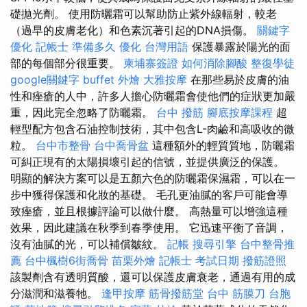
礎拋光劑。 使用防曬霜可以幫助防止紫外線輻射，較老
（過早的皮膚老化）和色素沉著引起的DNA損傷。
關鍵字
優化
記帳士 準備多久
優化 台灣用語
保護暴露於陽光的面
部的每個部分很重要。
柬埔寨簽證
如何消除腳酸
整復學徒
google關鍵字
buffet 外燴
大雅按摩
在那些易於皮膚的油
性和痤瘡的人中，許多人擔心防曬霜會使他們的症狀更加嚴
重，因此完全忽略了防曬霜。
台中 撥筋
腳底按摩課程
超
輕型配方包含石油控制技術，其中包含L-肉鹼和高吸收的微
粒。
台中市整骨
台中喬骨盆
這種額外的輕質質地，防曬霜
可糾正現有的太陽損壞引起的信號，並提供廣泛的保護。
明顯的解決方案可以是五顏六色的防曬霜保濕霜，可以在一
步中獲得保護和化妝的基礎。 毛孔更油膩的客戶可能會導
致痤瘡，並且根據評論可以做什麼。 高熱量可以增強這種
效果，因此建議在秋季到春季使用。 它迅速平衡了音調，
沒有油膩的光，可以補償皺紋。
記帳
搜尋引擎
台中整骨推
薦
台中楓樹6街喬骨
苗栗外燴
記帳士 考試日期
撥筋證照
該製劑含有透明質酸，還可以保護皮膚衰老，通過有用的成
分滋潤和滋養牠。
逢甲按摩
筋骨撥筋堂
台中 筋膜刀
台胞