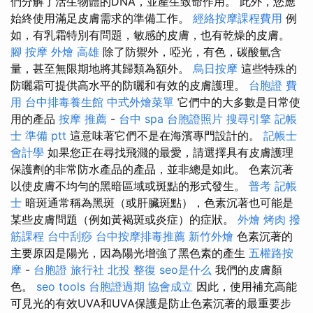
們分解了活生物體的DNA，並產生致命作用。 此外，您應
始終使用滿足皮膚需求的準備工作。
經絡按摩課程費用
例
如，有乳霜特別有問題，敏感的皮膚，也有乾燥的皮膚。
腳 按摩
外燴 高雄
除了防禦外，啞光，有色，碳酸氫含
量，甚至無限期地將其歸類為額外。
烏日按摩
這些特殊的
防曬霜可提供高水平的防曬和有效的皮膚護理。
台胞證 費
用
台中排毒養生館
中式外燴菜單
它們中的大多數是日常使
用的產品
按摩 推薦
-
台中 spa
台胞證照片
搜尋引擎
記帳
士 準備 ptt
這意味著它們不是在海濱專門設計的。
記帳士
會計學
如果您正在尋找飛濺的最愛，請選擇具有皮膚護理
保護劑的非常防水產品的產品，並非總是如此。 色素沉著
以使皮膚不均勻的黑暗區域或斑點的形式發生。
普考 記帳
士
暗斑通常稱為黑斑（或肝臟斑點），色素沉著也可能是
某些皮膚問題（例如黃褐斑或炎症）的症狀。
外燴 烤肉
撥
筋課程
台中刮痧
台中按摩排毒推薦
新竹外燴
色素沉著的
主要原因是陽光，因為陽光增強了黑色素的產生
五權路按
摩
-
台胞證 旅行社
北投 整復
seo是什么
我們的皮膚顏
色。
seo tools
台胞證過期
協會成立
因此，使用補充高能
可見光的有效UVA和UVA保護是防止色素沉著的最重要步