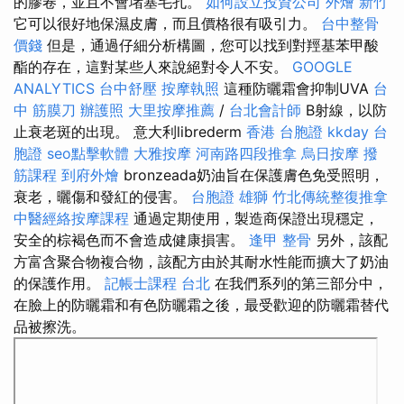
的膠卷，並且不會堵塞毛孔。
如何設立投資公司
外燴 新竹
它可以很好地保濕皮膚，而且價格很有吸引力。
台中整骨
價錢
但是，通過仔細分析構圖，您可以找到對羥基苯甲酸
酯的存在，這對某些人來說絕對令人不安。
GOOGLE
ANALYTICS
台中舒壓
按摩執照
這種防曬霜會抑制UVA
台
中 筋膜刀
辦護照
大里按摩推薦
/
台北會計師
B射線，以防
止衰老斑的出現。 意大利librederm
香港 台胞證
kkday 台
胞證
seo點擊軟體
大雅按摩
河南路四段推拿
烏日按摩
撥
筋課程
到府外燴
bronzeada奶油旨在保護膚色免受照明，
衰老，曬傷和發紅的侵害。
台胞證 雄獅
竹北傳統整復推拿
中醫經絡按摩課程
通過定期使用，製造商保證出現穩定，
安全的棕褐色而不會造成健康損害。
逢甲 整骨
另外，該配
方富含聚合物複合物，該配方由於其耐水性能而擴大了奶油
的保護作用。
記帳士課程 台北
在我們系列的第三部分中，
在臉上的防曬霜和有色防曬霜之後，最受歡迎的防曬霜替代
品被擦洗。