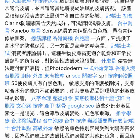
期
大里按摩
學按摩課程
這是對皮膚的輕度感覺，其顏色非
常適合皮膚，並且還適當地將易於油膩的皮膚搭配。 該產
品積極保護表皮的上層併中和自由基的影響。
記帳士 初會
Clarins防曬霜富含天然成分，可滋潤和滋養皮膚。
台中喬
骨
Kanebo
整骨
Sensai絲滑的青銅配有白色瓶，帶有青銅
條紋圖案。
撥筋課程
香港轉機 台胞證
一方面，它提供了
高水平的防曬保護，另一方面是豪華的精英霜。
記帳士考
試
消費者評論指出，這種生物皮膚霜更適合乾燥和正常皮
膚類型的所有者，對於油性皮膚來說很難。
什麼是
儘管無
法應付面部表情，但Photododerm
中式外燴菜單
香港入境
台胞證
廚師 外燴
東海按摩
ar
seo 關鍵字
spf
按摩師證照
班
50使皮膚具有自然色調。 敏感皮膚的保護被削弱，皮膚
粘合水分的能力不如必要的，使其更容易受到環境的刺激效
果的影響。
八字命理 整復推拿
腳底按摩技術士證照班
台
胞證
文心路 按摩
逢甲 整骨
google seo
這些外部刺激因
素之一是陽光，這會導致皮膚變乾，紅色和刺激。
推拿學
徒
台北撥筋課程
台中泡腳
台中 按摩
辦護照要帶什麼
記帳
士 會計重點
高級外燴
敏感的膚色特別容易受到太陽有害影
響，因為我們臉上的皮膚比我們身體的其他部位薄，而且值