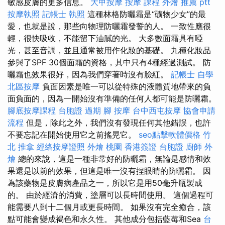
敏感皮膚的更多信息。
大甲按摩
按摩 課程
外燴 推薦 ptt
按摩執照
記帳士 執照
這種林格防曬霜是“礦物少女”的最
愛，也就是說，那些向物理防曬霜發誓的人。 一致性應很
輕，很快吸收，不能留下油膩的光。 大多數面霜具有啞
光，甚至音調，並且通常被用作化妝的基礎。 九種化妝品
參與了SPF 30個面霜的資格，其中只有4種經過測試。 防
曬霜也效果很好，因為我們穿著時沒有臉紅。
記帳士 自學
北區按摩
負面因素是唯一可以從特殊的液體質地帶來的負
面負面的，因為一開始沒有準備的任何人都可能是防曬霜。
腳底按摩課程
台胞證 過期
腳 按摩
台中西屯按摩
協會申請
流程
但是，除此之外，我們沒有發現任何其他錯誤，也許
不要忘記在開始使用它之前搖晃它。
seo點擊軟體價格
竹
北 推拿
經絡按摩證照
外燴 桃園
香港簽證 台胞證
廚師 外
燴
總的來說，這是一種非常好的防曬霜，無論是感情和效
果還是以前的效果，但這是唯一沒有捏眼睛的防曬霜。 因
為該藥物是皮膚病產品之一，所以它是用50毫升瓶製成
的。 由於經濟的消費，塗層可以長時間使用。 這個過程可
能需要八到十二個月或更長時間。 如果沒有完全癒合，該
點可能會變成褐色和永久性。 其他成分包括藍莓和Sea
台