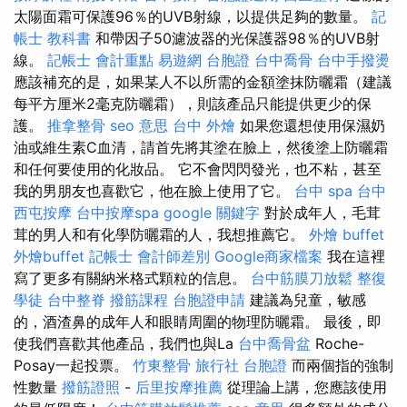
太陽面霜可保護96％的UVB射線，以提供足夠的數量。
記
帳士 教科書
和帶因子50濾波器的光保護器98％的UVB射
線。
記帳士 會計重點
易遊網 台胞證
台中喬骨
台中手撥燙
應該補充的是，如果某人不以所需的金額塗抹防曬霜（建議
每平方厘米2毫克防曬霜），則該產品只能提供更少的保
護。
推拿整骨
seo 意思
台中 外燴
如果您還想使用保濕奶
油或維生素C血清，請首先將其塗在臉上，然後塗上防曬霜
和任何要使用的化妝品。 它不會閃閃發光，也不粘，甚至
我的男朋友也喜歡它，他在臉上使用了它。
台中 spa
台中
西屯按摩
台中按摩spa
google 關鍵字
對於成年人，毛茸
茸的男人和有化學防曬霜的人，我想推薦它。
外燴 buffet
外燴buffet
記帳士 會計師差別
Google商家檔案
我在這裡
寫了更多有關納米格式顆粒的信息。
台中筋膜刀放鬆
整復
學徒
台中整脊
撥筋課程
台胞證申請
建議為兒童，敏感
的，酒渣鼻的成年人和眼睛周圍的物理防曬霜。 最後，即
使我們喜歡其他產品，我們也與La
台中喬骨盆
Roche-
Posay一起投票。
竹東整骨
旅行社 台胞證
而兩個指的強制
性數量
撥筋證照
-
后里按摩推薦
從理論上講，您應該使用