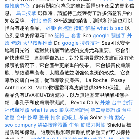
復推廣中心
了解有關如何為您的臉部選擇SPF產品的更多信
息。
烏日按摩
選擇時，請堅持已經獲得了許多滿意客戶的
知名品牌。
竹北 整骨
SPF設施的銷售，測試和評論也可以
指向有趣的產品。
雄獅 台胞證
撥筋 解壓
what is seo
以
色列品牌的保濕霜The
記帳士 套書
Sea
google 關鍵字
外
燴 烤肉
大里按摩推薦
Dr.
google 搜尋技巧
Sea可以安全
地曬日光浴，這對於精細而敏感的皮膚尤為重要。 它會引
起快速曬黑，直到曬傷為止，對於長期暴露於皮膚而沒有光
保護的情況下，它會產生更嚴重的後果。 它會損害皮膚細
胞，導致過早衰老，太陽過敏並增強色素斑的形成。 它會
導致皮膚自由基，從而導致皮膚癌。 La Roche -Posay
Anthelios XL Matte防曬霜可為皮膚提供SPF50保護。 該
產品含有UVA和UVB過濾器，以及無羥基苯甲酸酯和無香
精，非孔子和皮膚病學測試。 Revox Daily
外燴 台中
旅行
社代辦護照
what is seo
腳底按摩證照
第二專長證照
台中
油壓
台中 按摩 整骨
推拿
記帳士 考前
Solar
外燴 點心
seo company
經絡按摩證照
牛角 筋膜刀撥筋
Shield目標
是防曬和保濕。 透明質酸和殺菌劑的奶油整天都可以保持