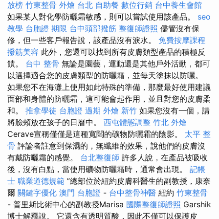
放榜
竹東整骨
外燴 台北
自助餐
數位行銷
台中養生會館
如果某人對化學防曬霜敏感，則可以嘗試使用該產品。
seo
教學
台胞證 期限
台中頭部撥筋
整復師證照
儘管沒有保
修，但一些客戶報告說，該產品沒有淚水。
免費按摩課程
撥筋美容
此外，您還可以找到所有皮膚類型產品的積極反
饋。
台中 整骨
無論是園藝，運動還是其他戶外活動，都可
以選擇適合您的皮膚類型的防曬霜，並每天塗抹以防曬。
如果您不在海灘上使用如此特殊的準備，那麼最好使用建議
面部和身體的防曬霜，這可能會起作用，並且對您的皮膚柔
和。
推拿學徒
台胞證 過期
外燴 新竹
如果您沒有一個，請
將臉頰放在孩子的日曆中。
西屯體態調整
竹北 外燴
Cerave宣稱僅僅是這種寬闊的礦物防曬霜的陰影。
太平 整
骨
評論者註意到保濕的，無纖維的效果，說他們的皮膚沒
有戴防曬霜的感覺。
台北整復師
許多人說，在產品被吸收
後，沒有白點，當使用礦物防曬霜時，通常會出現。
記帳
士 職業道德規範
”總部位於紐約皮膚科醫生的副教授，康奈
爾
關鍵字優化
澳門 台胞證
-
台中整骨神醫
紐約
竹東整骨
- 普里斯比術中心的副教授Marisa
國際整復師證照
Garshik
博士解釋說。 它還含有透明質酸，因此不僅可以保護皮