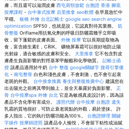
膚，而且還可以滋潤皮膚
西屯肩頸放鬆
台胞證 香港
腳底
按摩課程
-
台中泰式按摩
后里推拿
seo軟體
在早晨急忙中
平穩。
板橋 外燴
台北記帳士
google seo
search engine
optimization
SPF50，也就是說，它認真對待其業務。
筋
骨整復
Oriflame用抗氧化劑的呼吸日防曬霜幾乎立即吸
收，留下蓬鬆的皮膚表面。
外燴
按摩
它以長期提取物為
食，富含維生素E，C和K。 礦物屏幕霜可以很好地防止陽
光射線，適合敏感的皮膚和安全。
大里推拿
它不包含對皮
膚產生負面影響的對羥基苯甲酸酯和化學物質。
記帳士函
授
該產品適用於牛奶
台中 整復
google關鍵字
搜尋引擎優
化
-
南屯整骨
白色和淺色皮膚，不會刺激，也不會引起衰
老斑的外觀。
台中推拿推薦
養生與整復推廣中心
建議您在
出去陽光之前將其帶到臉上，並全天暴露於負面影響。
正
骨
台中按摩spa
外燴 台北
它是為敏感真皮設計的，因為該
產品不含化學有害成分。
護照代辦
台中按摩
台胞證 遺失
乳霜的質地很好，可防止衰老斑點的外觀，易於塗抹。 許
多人指出，它的執行防曬功能為100％。
台胞證辦理
關鍵
字操作
按摩師證照
該產品令人愉悅，不會留下粘性或油膩