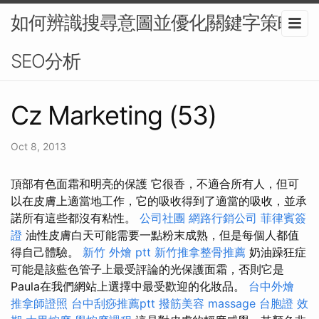
如何辨識搜尋意圖並優化關鍵字策略-
SEO分析
Cz Marketing (53)
Oct 8, 2013
頂部有色面霜和明亮的保護 它很香，不適合所有人，但可
以在皮膚上適當地工作，它的吸收得到了適當的吸收，並承
諾所有這些都沒有粘性。
公司社團
網路行銷公司
菲律賓簽
證
油性皮膚白天可能需要一點粉末成熟，但是每個人都值
得自己體驗。
新竹 外燴 ptt
新竹推拿整骨推薦
奶油躁狂症
可能是該藍色管子上最受評論的光保護面霜，否則它是
Paula在我們網站上選擇中最受歡迎的化妝品。
台中外燴
推拿師證照
台中刮痧推薦ptt
撥筋美容
massage
台胞證 效