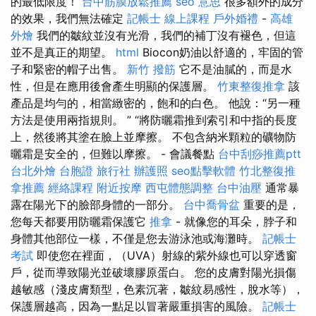
的最低限度！
台中筋膜放鬆推薦
seo 意思
很多額外的成分
的效果，我們無法確定
記帳士 線上課程
戶外婚禮
-
高雄
外燴
我們的皺紋並沒有光滑，我們的補丁沒有褪色，但這
並不是真正的期望。
html
Biocon奶油以舒適的，牢固的管
子和緊密的帽子出售。
新竹 撥筋
它不是油膩的，而是水
性，但是在應用後會產生明顯的保護層。
竹東整復推拿
該
產品是均勻的，相當緻密的，飽和的白色。 他說：“另一種
方法是使用兩指規則。 ” “將防曬霜推到索引和中指的長度
上，然後將其塗在臉上並摩擦。 不包含納米顆粒的礦物防
曬霜是安全的，但難以摩擦。 - 會議餐點
台中刮痧推薦ptt
台北外燴
台胞證 旅行社
辦護照
seo點擊軟體
竹北整復推
拿推薦
經絡課程
附近按摩
西屯體態調整
台中油壓
通常暴
露在陽光下的臉部身體的一部分。
台中喬骨盆
重要的是，
您每天都要用防曬霜保護它
推拿
- 就像您的耳朵，脖子和
身體其他部位一樣，不僅是您去游泳池或海灘時。
記帳士
考試
即使您在裡面，（UVA）射線的紫外線也可以穿透窗
戶，從而導致陽光並破壞膠原蛋白。 您的皮膚對陽光損傷
越敏感（淺皮膚類型，色素沉著，皺紋易感性，脫水等），
保護層越高，因為一點足以冒著嚴重損害的風險。
記帳士