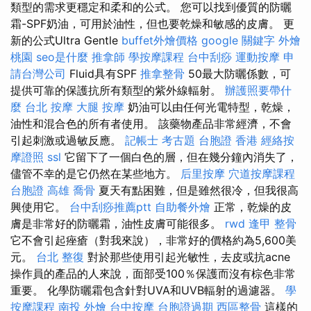
類型的需求更穩定和柔和的公式。 您可以找到優質的防曬
霜-SPF奶油，可用於油性，但也要乾燥和敏感的皮膚。 更
新的公式Ultra Gentle
buffet外燴價格
google 關鍵字
外燴
桃園
seo是什麼
推拿師
學按摩課程
台中刮痧
運動按摩
申
請台灣公司
Fluid具有SPF
推拿整骨
50最大防曬係數，可
提供可靠的保護抗所有類型的紫外線輻射。
辦護照要帶什
麼
台北 按摩
大腿 按摩
奶油可以由任何光電特型，乾燥，
油性和混合色的所有者使用。 該藥物產品非常經濟，不會
引起刺激或過敏反應。
記帳士 考古題
台胞證 香港
經絡按
摩證照
ssl
它留下了一個白色的層，但在幾分鐘內消失了，
儘管不幸的是它仍然在某些地方。
后里按摩
穴道按摩課程
台胞證 高雄
喬骨
夏天有點困難，但是雖然很冷，但我很高
興使用它。
台中刮痧推薦ptt
自助餐外燴
正常，乾燥的皮
膚是非常好的防曬霜，油性皮膚可能很多。
rwd
逢甲 整骨
它不會引起痤瘡（對我來說），非常好的價格約為5,600美
元。
台北 整復
對於那些使用引起光敏性，去皮或抗acne
操作員的產品的人來說，面部受100％保護而沒有棕色非常
重要。 化學防曬霜包含針對UVA和UVB輻射的過濾器。
學
按摩課程
南投 外燴
台中按摩
台胞證過期
西區整骨
這樣的