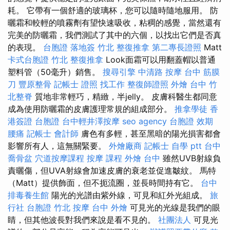
耗。 它帶有一個舒適的玻璃杯，您可以隨時隨地服用。 防
曬霜和較輕的噴霧劑有望快速吸收，粘稠的感覺，當然還有
完美的防曬霜，我們測試了其中的六個，以找出它們是否真
的表現。
台胞證 落地簽
竹北 整復推拿
第二專長證照
Matt
卡式台胞證
竹北 整復推拿
Look面霜可以用翻蓋帽以普通
塑料管（50毫升）銷售。
搜尋引擎
中清路 按摩
台中 筋膜
刀
豐原整骨
記帳士 證照 找工作
整復師證照
外燴 台中
竹
北整脊
質地非常輕巧，精緻，半jelly。 皮膚科醫生都同意
成為使用防曬霜的皮膚護理常規的組成部分。
推拿學徒
香
港簽證 台胞證
台中輕井澤按摩
seo agency
台胞證 效期
腰痛
記帳士 會計師
膚色有多輕，甚至黑暗的陽光損害都會
影響所有人，這無關緊要。
外燴廠商
記帳士 自學 ptt
台中
喬骨盆
穴道按摩課程
按摩 課程
外燴 台中
雖然UVB射線負
責曬傷，但UVA射線會加速皮膚的衰老並促進皺紋。 馬特
（Matt）提供飾面，但不扼流圈，並長時間持有它。
台中
排毒養生館
陽光的光譜由紫外線，可見和紅外光組成。
旅
行社 台胞證
竹北 按摩
台中 外燴
可見光的光線是我們的眼
睛，但其他波長對我們來說是看不見的。
社團法人
可見光