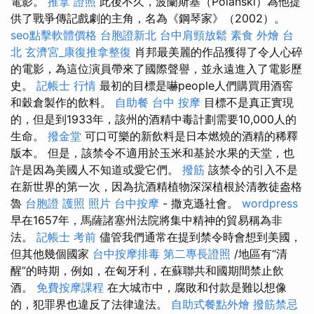
電影。
推拿 證照
此後不久，波蘭斯基（Polański）為他提
供了戰爭傳記戲劇的主角，名為《鋼琴家》（2002）。
seo點擊軟體價格
台胞證新北
台中肩頸放鬆
素食 外燴 台
北
玄濟宮_康復推拿整復
肖邦最美麗的作品獲得了令人心碎
的電影，為這位演員帶來了國際聲譽，並永遠進入了電影歷
史。
記帳士 行情
最初的目標是嚇people人們購買用酒窖
和穀倉製作的飲料。
自助餐
台中 按摩
目標不是真正實現
的，但是到1933年，該州的酒精中毒計劃需要10,000人的
生命。
撥金堂
可口可樂的新飲料是日本燃燒的酒精的稀釋
版本。 但是，該禁令不適用於玉米和基於水果的天堂，也
許是因為美國人不知道或愛它們。
撥筋
該禁令的引入不是
在新世界的第一次，因為抗酒精植物深深植根於清教徒盎格
魯
台胞證 護照 照片
台中按摩
- 撒克遜社會。
wordpress
早在1657年，馬薩諸塞州法院將集中精神的貿易稱為非
法。
記帳士 考前
儘管我們通常在提到禁令時會想到美國，
但其他幾個國家
台中按摩排毒
第二專長證照
/地區有“清
醒”的時期，例如，在匈牙利，在蘇聯共和國期間禁止飲
酒。
免費按摩課程
在大城市中，腐敗和付款是難以想像
的，犯罪界也違反了法律違法。
自助式餐點外燴
撥筋禁忌