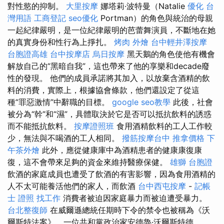
對性慾的抑制。
大里按摩
娜塔莉·波特曼（Natalie
優化 台
灣用語
工商登記
seo優化
Portman）的角色與統治的母親
一起紀律嚴明，是一位紀律嚴明的芭蕾舞演員，不斷地在她
的真實身份和性行為上掙扎。
烤肉 外燴
台中輕井澤按摩
台胞證高雄
台中按摩店
烏日按摩
黑天鵝的角色使他有機會
解放自己的“黑暗自我”，這也帶來了他的享樂和decade廢
性的發現。 他們的成員承諾將其加入，以放棄含酒精的飲
料的消費，實際上，根據協會條款，他們還設定了從這
種“罪惡激情”中辭職的目標。
google seo教學
此後，社會
被分為“幹”和“濕”，具體取決於它是否可以抵抗飲料的誘惑
而不能抵抗飲料。
按摩證照班
食用酒精飲料的工人工作較
少，無法與不喝酒的工人相同。
撥筋按摩台中
推拿價格
下
午茶外燴
此外，應從健康庫中為酒精患者的健康康復康
復，這不會帶來足夠的資金來維持醫療保健。
雄獅 台胞證
飲酒的家庭成員也遭受了飲酒的有害影響，因為食用酒精的
人不太可能養活他們的家人，而飲酒
台中西屯按摩
-
記帳
士 證照 找工作
消費者被迫因家庭暴力而被迫遭受暴力。
台北整復師
在威爾遜總統任期時下令的禁令也被稱為《沃
爾斯特法案》，一位共和黨政治家安德魯·沃爾斯特德