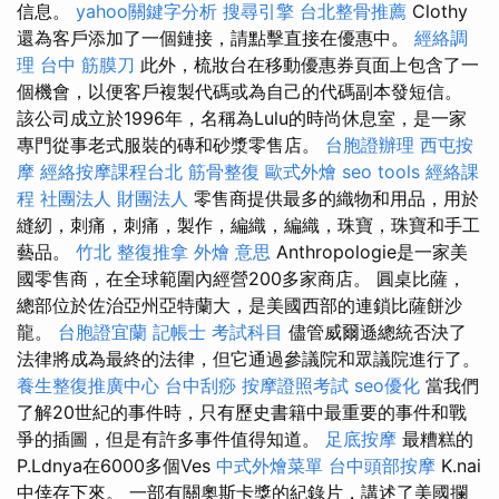
信息。
yahoo關鍵字分析
搜尋引擎
台北整骨推薦
Clothy
還為客戶添加了一個鏈接，請點擊直接在優惠中。
經絡調
理
台中 筋膜刀
此外，梳妝台在移動優惠券頁面上包含了一
個機會，以便客戶複製代碼或為自己的代碼副本發短信。
該公司成立於1996年，名稱為Lulu的時尚休息室，是一家
專門從事老式服裝的磚和砂漿零售店。
台胞證辦理
西屯按
摩
經絡按摩課程台北
筋骨整復
歐式外燴
seo tools
經絡課
程
社團法人 財團法人
零售商提供最多的織物和用品，用於
縫紉，刺痛，刺痛，製作，編織，編織，珠寶，珠寶和手工
藝品。
竹北 整復推拿
外燴 意思
Anthropologie是一家美
國零售商，在全球範圍內經營200多家商店。 圓桌比薩，
總部位於佐治亞州亞特蘭大，是美國西部的連鎖比薩餅沙
龍。
台胞證宜蘭
記帳士 考試科目
儘管威爾遜總統否決了
法律將成為最終的法律，但它通過參議院和眾議院進行了。
養生整復推廣中心
台中刮痧
按摩證照考試
seo優化
當我們
了解20世紀的事件時，只有歷史書籍中最重要的事件和戰
爭的插圖，但是有許多事件值得知道。
足底按摩
最糟糕的
P.Ldnya在6000多個Ves
中式外燴菜單
台中頭部按摩
K.nai
中倖存下來。 一部有關奧斯卡獎的紀錄片，講述了美國攔