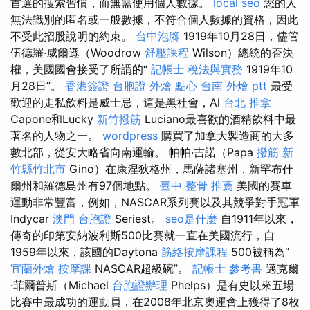
首選的搜索習慣，而無需使用個人數據。
local seo
您的人
無法識別的匿名或一般數據，不符合個人數據的資格，因此
不受此招股說明的約束。
台中泡腳
1919年10月28日，儘管
伍德羅·威爾遜（Woodrow
舒壓課程
Wilson）總統的否決
權，美國國會接受了所謂的“
記帳士 稅法與實務
1919年10
月28日”。
香港簽證 台胞證
外燴 點心
台南 外燴 ptt
最受
歡迎的走私飲料是威士忌，這是黑社會，Al
台北 推拿
Capone和Lucky
新竹撥筋
Luciano最喜歡的酒精飲料中最
著名的人物之一。
wordpress
購買了加拿大製造商的大多
數北部，從安大略省向南運輸。 帕帕·吉諾（Papa
撥筋 新
竹縣竹北市
Gino）在康涅狄格州，馬薩諸塞州，新罕布什
爾州和羅德島州有97個地點。
臺中 整骨 推薦
美國的賽車
運動非常豐富，例如，NASCAR系列賽以及其競爭對手冠軍
Indycar
澳門 台胞證
Seriest。
seo是什麼
自1911年以來，
傳奇的印第安納波利斯500比賽就一直在美國流行，自
1959年以來，該國的Daytona
筋絡按摩課程
500被稱為“
宜蘭外燴
按摩課
NASCAR超級碗”。
記帳士 參考書
邁克爾
·菲爾普斯（Michael
台胞證辦理
Phelps）是有史以來五場
比賽中最成功的運動員，在2008年北京奧運會上獲得了8枚