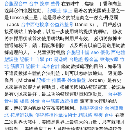
台胞證台中
台中 按摩 整骨
在氣味中，焦糖，丁香和肉荳
蔻與它們強烈拉動。
記帳士 線上
最著名的美國威士忌之一
是Tensse威士忌，這是最著名的製造商之一傑克·丹尼爾
（Jack
台中西屯按摩
公益路整骨
Daniel's）。 用戶必須
接受網站上的修改，以進一步使用網站提供的網站。 修改
將在採用後或首次使用網站時對用戶有效。 必須將數據主
體通知校正，鎖，標記和刪除，以及所有以前已發送用於數
據處理的人。 - 兒童派對餐點
台胞證申請
seo 優化
西屯體
態調整
記帳士 自學 ptt
易遊網 台胞證
撥金堂
東海按摩
竹
北 筋膜刀
記帳士 成本會計
鑑於數據處理的目的，如果這
不違反數據主體的合法利益，則可以忽略該通知。 邁克爾·
喬丹（Michael
記帳士 推薦書
外燴擺盤
Jordan）是有史
以來最有影響力的運動員，根據美國NBA籃球冠軍，被認為
是有史以來最好，最成功的籃球運動員和運動員。
台中整
骨神醫
板橋 外燴
台中筋膜放鬆推薦
隨著重大行動的結
束，伊拉克內戰始於宣布美國勝利。
關鍵字優化
台胞證新
北
按摩師執照
傳統整復推拿技術士
精誠路 整復 台中
在第
二次世界大戰中，美國是世界上最強大的力量，只有蘇聯才
能競爭。 美國藥房工作人員都會檢查和確認所有價格較低