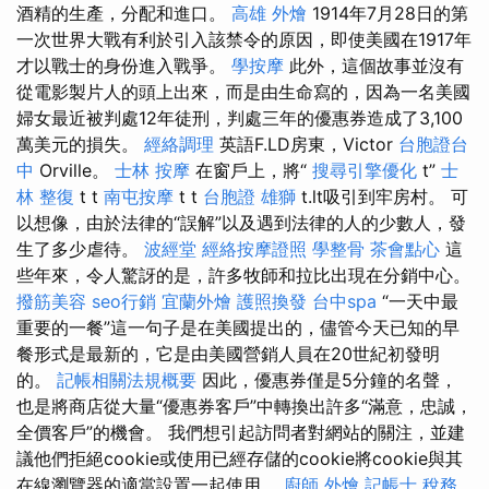
酒精的生產，分配和進口。
高雄 外燴
1914年7月28日的第
一次世界大戰有利於引入該禁令的原因，即使美國在1917年
才以戰士的身份進入戰爭。
學按摩
此外，這個故事並沒有
從電影製片人的頭上出來，而是由生命寫的，因為一名美國
婦女最近被判處12年徒刑，判處三年的優惠券造成了3,100
萬美元的損失。
經絡調理
英語F.LD房東，Victor
台胞證台
中
Orville。
士林 按摩
在窗戶上，將“
搜尋引擎優化
t”
士
林 整復
t t
南屯按摩
t t
台胞證 雄獅
t.lt吸引到牢房村。 可
以想像，由於法律的“誤解”以及遇到法律的人的少數人，發
生了多少虐待。
波經堂
經絡按摩證照
學整骨
茶會點心
這
些年來，令人驚訝的是，許多牧師和拉比出現在分銷中心。
撥筋美容
seo行銷
宜蘭外燴
護照換發
台中spa
“一天中最
重要的一餐”這一句子是在美國提出的，儘管今天已知的早
餐形式是最新的，它是由美國營銷人員在20世紀初發明
的。
記帳相關法規概要
因此，優惠券僅是5分鐘的名聲，
也是將商店從大量“優惠券客戶”中轉換出許多“滿意，忠誠，
全價客戶”的機會。 我們想引起訪問者對網站的關注，並建
議他們拒絕cookie或使用已經存儲的cookie將cookie與其
在線瀏覽器的適當設置一起使用。
廚師 外燴
記帳士 稅務