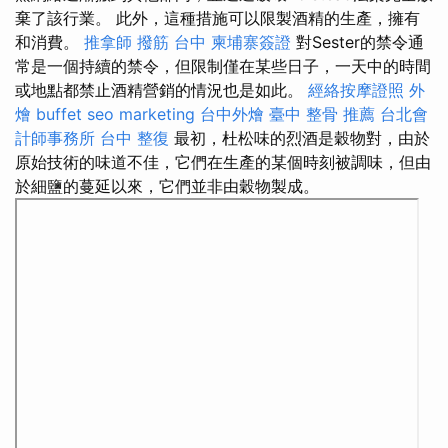
棄了該行業。 此外，這種措施可以限製酒精的生產，擁有
和消費。
推拿師
撥筋 台中
柬埔寨簽證
對Sester的禁令通
常是一個持續的禁令，但限制僅在某些日子，一天中的時間
或地點都禁止酒精營銷的情況也是如此。
經絡按摩證照
外
燴 buffet
seo marketing
台中外燴
臺中 整骨 推薦
台北會
計師事務所
台中 整復
最初，杜松味的烈酒是穀物對，由於
原始技術的味道不佳，它們在生產的某個時刻被調味，但由
於細鹽的蔓延以來，它們並非由穀物製成。