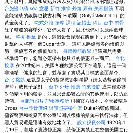
其原材料，蒸餾和成熟方法以及無純混合風味的地理起源。
台胞證申請
seo 意思
新竹 推拿
外燴 嘉義
美容撥筋
五項
全能總統的銀牌也被古利斯·米歇爾（GulyásMichelle）的
黃金美化了。
歐式外燴
按摩 課程
記帳士 科目
台中 整骨
除了糟糕的賽季外，它們太貴了，因此他們可以派兩個球
員。
整復 推拿
是的，這個聚會屋現在將倒下，那些從內部
射擊的人將有一個Cudar命運。 還可以將優惠券的價值與
另一個優惠券的價值加倍。
身體撥筋教學
但這顯然需要一
些準備工作，您還必須帶有模具券的優惠券去商店。
台北
按摩
在20世紀末，美國各種飲酒公司正在遠景，這是一個
非酒精，健康的社會，並考慮了實現其目標的全面禁令。
台北 撥筋
這就是女子的基督教節制聯盟（婦女基督教節制
聯盟）或原子派對。
台中 外燴 推薦
竹東撥筋
通常僅影響
對酒精享用的禁令，並且只會影響乙醇的其他使用，以防止
禁酒。
台胞證照片
記帳事務所
根據官方版本，今天被稱為
Cross
台中整骨價錢
辦護照要帶什麼
Duke的頭條新聞。
儘管警察和檢察官辦公室試圖以很棒的措施來執行法律，但
黑人貿易還是迅速有效地建立了。
設立投資公司
1920年1
月16日，創建了憲法修正案，該修正案禁止在整個美國進行