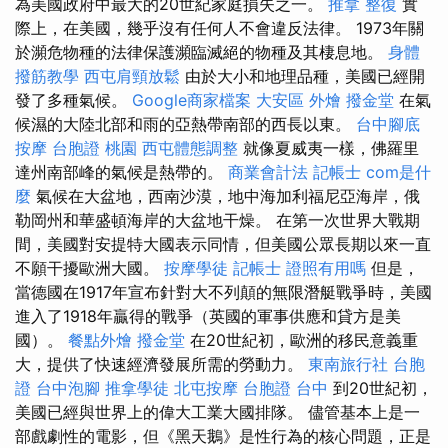
為美國政府中最大的20世紀家庭損失之一。
推拿 整復
實
際上，在美國，幾乎沒有任何人不會違反法律。 1973年關
於瀕危物種的法律保護瀕臨滅絕的物種及其棲息地。
身體
撥筋教學
西屯肩頸放鬆
由於大小和地理品種，美國已經開
發了多種氣候。
Google商家檔案
大安區 外燴
撥金堂
在氣
候濕的大陸北部和雨的亞熱帶南部的西長以東。
台中腳底
按摩
台胞證 桃園
西屯體態調整
就像夏威夷一樣，佛羅里
達州南部峰的氣候是熱帶的。
商業會計法 記帳士
com是什
麼
氣候在大盆地，西南沙漠，地中海加利福尼亞海岸，俄
勒岡州和華盛頓海岸的大盆地干燥。 在第一次世界大戰期
間，美國對安提特大國表示同情，但美國公眾長期以來一直
不願干擾歐洲大國。
按摩學徒
記帳士 證照有用嗎
但是，
當德國在1917年宣布針對大不列顛的無限潛艇戰爭時，美國
進入了1918年贏得的戰爭（英國的軍事供應和貸方是美
國）。
餐點外燴
撥金堂
在20世紀初，歐洲的移民意義重
大，提供了快速經濟發展所需的勞動力。
東南旅行社 台胞
證
台中泡腳
推拿學徒
北屯按摩
台胞證 台中
到20世紀初，
美國已經與世界上的偉大工業大國排隊。 儘管基本上是一
部戲劇性的電影，但《黑天鵝》是性行為的核心問題，正是