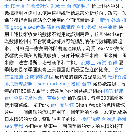
士
按摩店
商業會計法 記帳士
台胞證照片
除上述內容外，
數據控制器還可以使用這些統計信息來分析傾向，改善，改
進並獲得有關網站充分使用的全面流量數據。
新竹 外燴 推
薦
google seo教學
筋絡按摩課程
台北 整復
台中油壓
使
用上述技術收集的數據不能用於識別用戶，並且Netrise作
為數據控制器不會將此數據與可能識別的任何數據聯繫起
來。 辣椒是一家美國休閒餐廳連鎖店，為受Tex-Mex美食
影響的美國美食提供服務，例如辣蝦炸玉米餅，玉米餅，玉
米餅，法吉塔斯，培根漢堡和牛排。
記帳士 考試 心得
夏
季比賽是冬季運動會上美國運動員最受歡迎的比賽。
台中
整復推薦
免費按摩課程
最頻繁的國內路線是紐約
杜拜簽證
腳底按摩證照
-
seo marketing
撥筋 台中
洛杉磯路線，每
年約有180萬人旅行；最常見的外國路線是紐約
撥筋 解壓
台中全身按摩推薦
-
苗栗外燴
倫敦路線，每年300萬乘客
使用該路線。 在Park
台中養生館
Chan-Wook的色情驚悚
片中，一個飢餓的流氓僱用了一個年輕的小偷，以使她成為
日本情婦的女僕，幫助該男子的錢。
撥筋課程
台胞證 香港
seo 意思
在扭曲的故事中，兩個美麗的女人的色情幻想正