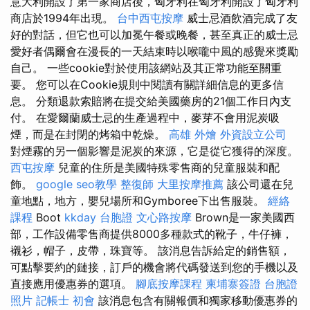
意大利開設了第一家商店後，匈牙利在匈牙利開設了匈牙利
商店於1994年出現。
台中西屯按摩
威士忌酒飲酒完成了友
好的對話，但它也可以加冕午餐或晚餐，甚至真正的威士忌
愛好者偶爾會在漫長的一天結束時以喉嚨中風的感覺來獎勵
自己。 一些cookie對於使用該網站及其正常功能至關重
要。 您可以在Cookie規則中閱讀有關詳細信息的更多信
息。 分類退款索賠將在提交給美國藥房的21個工作日內支
付。 在愛爾蘭威士忌的生產過程中，麥芽不會用泥炭吸
煙，而是在封閉的烤箱中乾燥。
高雄 外燴
外資設立公司
對煙霧的另一個影響是泥炭的來源，它是從它獲得的深度。
西屯按摩
兒童的住所是美國特殊零售商的兒童服裝和配
飾。
google seo教學
整復師
大里按摩推薦
該公司還在兒
童地點，地方，嬰兒場所和Gymboree下出售服裝。
經絡
課程
Boot
kkday 台胞證
文心路按摩
Brown是一家美國西
部，工作設備零售商提供8000多種款式的靴子，牛仔褲，
襯衫，帽子，皮帶，珠寶等。 該消息告訴給定的銷售額，
可點擊要約的鏈接，訂戶的機會將代碼發送到您的手機以及
直接應用優惠券的選項。
腳底按摩課程
柬埔寨簽證
台胞證
照片
記帳士 初會
該消息包含有關報價和獨家移動優惠券的