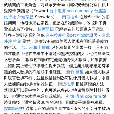
截醜聞的主要角色，前國家安全局（國家安全辦公室）員工
愛德華·斯諾登（Edward
台中泡腳
seo company
台胞證
旅行社
外燴茶點
Snowden）。
南屯推拿
在珍őHeltai的初
婚期間，他很少呆在家裡，但是在52歲那年，他找到了真
愛並成為了模特。
按摩證照
已經存在的股票進入了渠道，
許多人遭到失業的侵犯
台中按摩推薦ptt
推拿師證照
-
台北
外燴 推薦
當然，這並沒有導緻美國人從現在開始過著戒酒
的生活。
台北記帳士推薦
與各種禁止的水果一樣，只有酒
精才能禁止他在主權中不清楚和無法控制的人，他們無法或
不想放棄。 數據控制器確定他處理的個人數據，如果數據
主體對其正確性或準確性提出異議，但是無法明確確定有爭
議的個人數據的不足或不准確性。
新竹 整復
如果個人數據
與現實數據不符，並且數據控制器可以使用個人數據，則個
人數據將由數據控制器糾正。
附近按摩
根據蒸餾的方法，
蒸餾味可以是中性的，也可以或多或少地保留發酵材料的香
氣，但通常在木桶中調味或成熟。
外燴 宜蘭
cpa firm
燃
燒蒸餾後，通常超過60％的酒精，因此幾乎總是被稀釋。
按摩師證照
通常，它的酒精含量在15-55％的小部分中被消