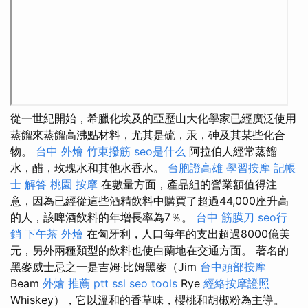
從一世紀開始，希臘化埃及的亞歷山大化學家已經廣泛使用
蒸餾來蒸餾高沸點材料，尤其是硫，汞，砷及其某些化合
物。
台中 外燴
竹東撥筋
seo是什么
阿拉伯人經常蒸餾
水，醋，玫瑰水和其他水香水。
台胞證高雄
學習按摩
記帳
士 解答
桃園 按摩
在數量方面，產品組的營業額值得注
意，因為已經從這些酒精飲料中購買了超過44,000座升高
的人，該啤酒飲料的年增長率為7％。
台中 筋膜刀
seo行
銷
下午茶 外燴
在匈牙利，人口每年的支出超過8000億美
元，另外兩種類型的飲料也使白蘭地在交通方面。 著名的
黑麥威士忌之一是吉姆·比姆黑麥（Jim
台中頭部按摩
Beam
外燴 推薦 ptt
ssl
seo tools
Rye
經絡按摩證照
Whiskey），它以溫和的香草味，櫻桃和胡椒粉為主導。