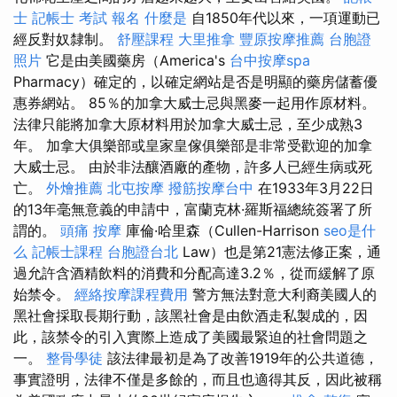
士
記帳士 考試 報名
什麼是
自1850年代以來，一項運動已
經反對奴隸制。
舒壓課程
大里推拿
豐原按摩推薦
台胞證
照片
它是由美國藥房（America's
台中按摩spa
Pharmacy）確定的，以確定網站是否是明顯的藥房儲蓄優
惠券網站。 85％的加拿大威士忌與黑麥一起用作原材料。
法律只能將加拿大原材料用於加拿大威士忌，至少成熟3
年。 加拿大俱樂部或皇家皇傢俱樂部是非常受歡迎的加拿
大威士忌。 由於非法釀酒廠的產物，許多人已經生病或死
亡。
外燴推薦
北屯按摩
撥筋按摩台中
在1933年3月22日
的13年毫無意義的申請中，富蘭克林·羅斯福總統簽署了所
謂的。
頭痛 按摩
庫倫·哈里森（Cullen-Harrison
seo是什
么
記帳士課程
台胞證台北
Law）也是第21憲法修正案，通
過允許含酒精飲料的消費和分配高達3.2％，從而緩解了原
始禁令。
經絡按摩課程費用
警方無法對意大利裔美國人的
黑社會採取長期行動，該黑社會是由飲酒走私製成的，因
此，該禁令的引入實際上造成了美國最緊迫的社會問題之
一。
整骨學徒
該法律最初是為了改善1919年的公共道德，
事實證明，法律不僅是多餘的，而且也適得其反，因此被稱