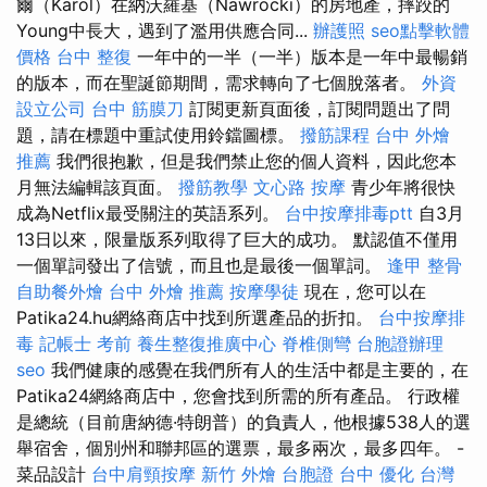
爾（Karol）在納沃羅基（Nawrocki）的房地產，摔跤的
Young中長大，遇到了濫用供應合同...
辦護照
seo點擊軟體
價格
台中 整復
一年中的一半（一半）版本是一年中最暢銷
的版本，而在聖誕節期間，需求轉向了七個脫落者。
外資
設立公司
台中 筋膜刀
訂閱更新頁面後，訂閱問題出了問
題，請在標題中重試使用鈴鐺圖標。
撥筋課程
台中 外燴
推薦
我們很抱歉，但是我們禁止您的個人資料，因此您本
月無法編輯該頁面。
撥筋教學
文心路 按摩
青少年將很快
成為Netflix最受關注的英語系列。
台中按摩排毒ptt
自3月
13日以來，限量版系列取得了巨大的成功。 默認值不僅用
一個單詞發出了信號，而且也是最後一個單詞。
逢甲 整骨
自助餐外燴
台中 外燴 推薦
按摩學徒
現在，您可以在
Patika24.hu網絡商店中找到所選產品的折扣。
台中按摩排
毒
記帳士 考前
養生整復推廣中心
脊椎側彎
台胞證辦理
seo
我們健康的感覺在我們所有人的生活中都是主要的，在
Patika24網絡商店中，您會找到所需的所有產品。 行政權
是總統（目前唐納德·特朗普）的負責人，他根據538人的選
舉宿舍，個別州和聯邦區的選票，最多兩次，最多四年。 -
菜品設計
台中肩頸按摩
新竹 外燴
台胞證 台中
優化 台灣