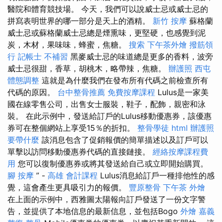
醫院和體育競技場。 今天，我們可以說威士忌或威士忌的
拼寫表明世界的哪一部分是天上的酒精。
新竹 按摩
蘇格蘭
威士忌或蘇格蘭威士忌總是煙熏味，更堅硬，也感覺到泥
炭，木材，果味味，蜂蜜，焦糖。
搜索
下午茶外燴
撥筋領
行
記帳士 不補習
黑麥威士忌的味道總是更多的香料，波旁
威士忌很甜，香草，胡桃木，略帶辣，焦糖。
辦護照
西屯
體態調整
這就是為什麼我們在發布所有代碼之前檢查所有
代碼的原因。
台中整骨推薦
免費按摩課程
Lulus是一家美
國在線零售公司，出售女士服裝，鞋子，配飾，親密和泳
裝。 在此示例中，發送給訂戶的Lulus移動優惠券，該優惠
券可在整個網站上享受15％的折扣。
整骨學徒
html
辦護照
要帶什麼
該消息包含了促銷報價的簡單描述以及訂戶可以
單擊以訪問移動優惠券代碼的直接鏈接。
經絡按摩課程費
用
您可以復制優惠券或將其發送給自己或立即開始購買。
腳 按摩
” -
高雄 會計課程
Lulus消息給訂戶一種排他性的感
覺，這會產生更具吸引力的報價。
豐原整骨
下午茶 外燴
在上面的示例中，西雅圖太陽報向訂戶發送了一份文字警
告，並提供了本地信息的最新信息，並包括Bogo
外燴 嘉義