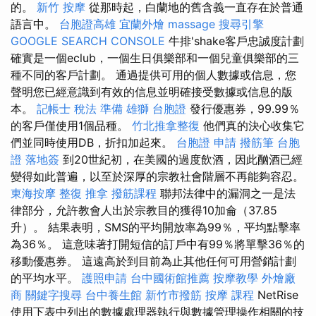
的。
新竹 按摩
從那時起，白蘭地的舊含義一直存在於普通
語言中。
台胞證高雄
宜蘭外燴
massage
搜尋引擎
GOOGLE SEARCH CONSOLE
牛排'shake客戶忠誠度計劃
確實是一個eclub，一個生日俱樂部和一個兒童俱樂部的三
種不同的客戶計劃。 通過提供可用的個人數據或信息，您
聲明您已經意識到有效的信息並明確接受數據或信息的版
本。
記帳士 稅法 準備
雄獅 台胞證
發行優惠券，99.99％
的客戶僅使用1個品種。
竹北推拿整復
他們真的決心收集它
們並同時使用DB，折扣加起來。
台胞證 申請
撥筋筆
台胞
證 落地簽
到20世紀初，在美國的過度飲酒，因此酗酒已經
變得如此普遍，以至於深厚的宗教社會階層不再能夠容忍。
東海按摩
整復 推拿
撥筋課程
聯邦法律中的漏洞之一是法
律部分，允許教會人出於宗教目的獲得10加侖（37.85
升）。 結果表明，SMS的平均開放率為99％，平均點擊率
為36％。 這意味著打開短信的訂戶中有99％將單擊36％的
移動優惠券。 這遠高於到目前為止其他任何可用營銷計劃
的平均水平。
護照申請
台中國術館推薦
按摩教學
外燴廠
商
關鍵字搜尋
台中養生館
新竹市撥筋
按摩 課程
NetRise
使用下表中列出的數據處理器執行與數據管理操作相關的技