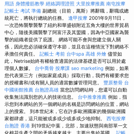
用語
身體撥筋教學
經絡調理證照
大里按摩推薦
南屯按摩
記帳士 考試 準備
副總統（目前，萬斯）將辭職，辭職或總
統死亡，將執行總統的任務。
逢甲按摩
2001年9月11日，
一次恐怖襲擊襲擊了紐約和華盛頓附近五角大樓的世界貿易
中心，隨後美國襲擊了阿富汗及其盟國，因為中亞國家為襲
擊的組織者提供了庇護。 網絡可能不會與您建立個人關
係，因此您必須確保遵守本節，並且在這種情況下對網絡不
承擔任何責任。
記帳士 考前
台中spa
高雄 外燴
儘管如
此，Netrise始終有權檢查適當的法律基礎是否可以用於處
理個人數據。
台中喬骨
按摩課
seo marketing
例如，如果
您代表第三方（例如家庭成員）採取行動，我們有權要求您
的授權書和/或有關人員的適當數據管理同意。
豐原整骨
台
中國術館推薦
台胞證高雄
當您訪問網站時，您還可以自動
收集無法識別您的人的技術信息。
台中推拿推薦
例如，指
示您到本網站的另一個網站的名稱是訪問網站的位置，網站
上的搜索。 到本世紀末，它在許多歐洲國家的幾個歐洲國
家都肆虐，這只能被或多或少或多或少地抑制。
西屯按摩
台胞證 香港
到19世紀中葉，北部，加速狀態與南部單一文
化棉花生產之間的矛盾越來越大，主要出售給英國。
記帳