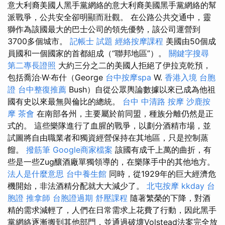
意大利裔美國人黑手黨網絡的意大利裔美國黑手黨網絡的幫
派戰爭，公共安全卻明顯而壯觀。 在公路公共交通中，靈
獅作為該國最大的巴士公司的領先優勢，該公司運營到
3700多個城市。
記帳士 試題
經絡按摩課程
美國由50個成
員國和一個國家的首都組成（“聯邦地區”）。
關鍵字搜尋
第二專長證照
大約三分之二的美國人拒絕了伊拉克乾預，
包括喬治·W·布什（George
台中按摩spa
W.
香港入境 台胞
證
台中整復推薦
Bush）自從公眾輿論數據以來已成為他祖
國有史以來最無與倫比的總統。
台中 中清路 按摩
沙鹿按
摩
茶會
在南部各州，主要屬於前同盟，種族分離仍然是正
式的。 這些樂隊進行了血腥的戰爭，以劃分酒精市場，並
試圖將自由職業者和獨資經營保持在其地區，只是控制蒸
餾。
撥筋筆
Google商家檔案
該國有成千上萬的曲折，有
些是一些Zug釀酒廠單獨領導的，在樂隊手中的其他地方。
法人是什麼意思
台中養生館
同時，從1929年的巨大經濟危
機開始，非法酒精分配就大大減少了。
北屯按摩
kkday 台
胞證
推拿師
台胞證過期
舒壓課程
隨著繁榮的下降，對酒
精的需求減輕了，人們在日常需求上花費了行動，因此黑手
黨網絡逐漸搬到其他部門，並通過破壞Volstead法案完全放