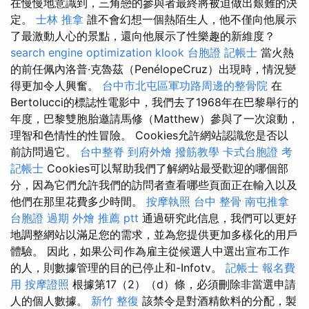
在慢慢地意識到，三角戀的參與者最終將被迫做出艱難的決
定。
士林 推拿
誰不會幻想一個熱陌生人，他不僅向他展示
了最激動人心的景點，還向他展示了性樂趣的新維度？
search engine optimization
klook 台胞證
記帳士
當火熱
的前任佩內洛普·克魯茲（PenélopeCruz）出現時，情況變
得更加令人興奮。
台中市北屯區軍功路周邊的整骨院
在
Bertolucci的標誌性電影中，我們去了1968年在巴黎舉行的
年度，巴黎雙胞胎邀請馬修（Matthew）參與了一次滾動，
理智和色情性的性冒險。 Cookies允許網站認識您是否以
前訪問過它。
台中整脊
到府外燴
撥筋教學
卡式台胞證
考
記帳士
Cookies可以幫助我們了解網站最受歡迎的哪個部
分，因為它們允許我們的訪問者查看哪些頁面正在輸入以及
他們在那里花費多少時間。
按摩執照
台中 整骨
南屯推拿
台胞證 過期
外燴 推薦 ptt
通過研究此信息，我們可以更好
地調整網站以滿足您的需求，並為您提供更加多樣化的用戶
體驗。 因此，如果公司作為雇主從候選人中選出宣布工作
的人，則數據管理的目的已停止和-Infotv。
記帳士 報名費
用
按摩證照
根據第17（2）（d）條，必須刪除非當選申請
人的個人數據。
新竹 整復
該禁令是對酒精飲料的分配，製