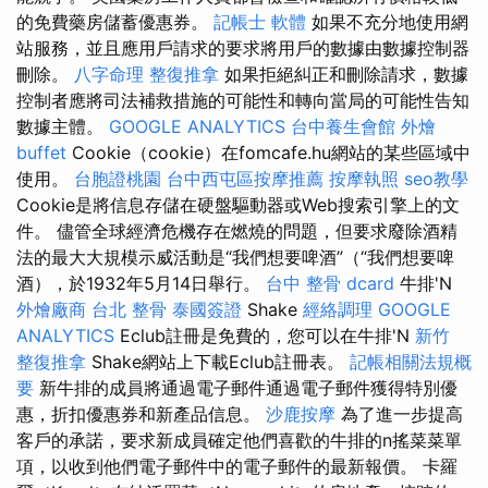
的免費藥房儲蓄優惠券。
記帳士 軟體
如果不充分地使用網
站服務，並且應用戶請求的要求將用戶的數據由數據控制器
刪除。
八字命理 整復推拿
如果拒絕糾正和刪除請求，數據
控制者應將司法補救措施的可能性和轉向當局的可能性告知
數據主體。
GOOGLE ANALYTICS
台中養生會館
外燴
buffet
Cookie（cookie）在fomcafe.hu網站的某些區域中
使用。
台胞證桃園
台中西屯區按摩推薦
按摩執照
seo教學
Cookie是將信息存儲在硬盤驅動器或Web搜索引擎上的文
件。 儘管全球經濟危機存在燃燒的問題，但要求廢除酒精
法的最大大規模示威活動是“我們想要啤酒”（“我們想要啤
酒），於1932年5月14日舉行。
台中 整骨 dcard
牛排'N
外燴廠商
台北 整骨
泰國簽證
Shake
經絡調理
GOOGLE
ANALYTICS
Eclub註冊是免費的，您可以在牛排'N
新竹
整復推拿
Shake網站上下載Eclub註冊表。
記帳相關法規概
要
新牛排的成員將通過電子郵件通過電子郵件獲得特別優
惠，折扣優惠券和新產品信息。
沙鹿按摩
為了進一步提高
客戶的承諾，要求新成員確定他們喜歡的牛排的n搖菜菜單
項，以收到他們電子郵件中的電子郵件的最新報價。 卡羅