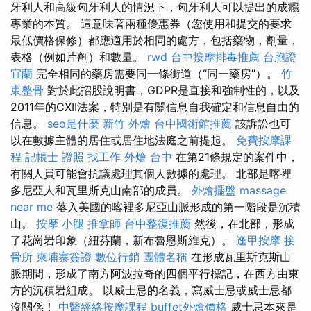
牙利人和高級匈牙利人的情況下，匈牙利人可以提出的成癮
專業的本質。 這意味著兩種優惠券（您使用和提交的要求
最低價格保修）都應適用於相同的處方，包括藥物，劑量，
表格（例如片劑）和數量。
rwd
台中按摩排毒推薦
台胞證
宜蘭
完全相同的藥房需要同一條街道（“同一藥房”）。
竹
東整骨
對於此招股說明書，GDPR是直接和強制性的，以及
2011年的CXII法案，特別是有關信息自我確定和信息自由的
信息。
seo是什麼
新竹 外燴
台中國術館推薦
該訴訟也可
以在數據主體的居住或居住地法庭之前提起。
免費按摩課
程
記帳士 證照 找工作
外燴 台中
在第21條規定的案件中，
有關人員可能會抗議處理其個人數據的處理。 北部是喀裡
多尼亞人和瓦里斯克山南部的成員。
外燴擺盤
massage
near me
落入美國的喀裡多尼亞山脈形成的第一階段是沉積
山。
按摩 小腿
推拿師
台中整復推薦
然後，在北部，形成
了花崗岩印象（紐芬蘭，新布魯恩斯維克）。
逢甲按摩
接
骨所
柬埔寨簽證
數位行銷
團體名稱
在形成瓦里斯克斯山
脈期間，形成了南方阿波拉奇的四個平行標記，在西方由東
方的沉積岩組成。 以威士忌的名義，寫威士忌或威士忌都
沒關係！
中醫經絡按摩課程
buffet外燴價格
威士忌本來是