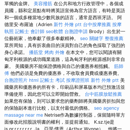
單獨的金牌。
美容撥筋
在公共和地方行政管理中，各個成
員國，縣和定居點有時將英語宣佈為官方語言，有時是英語
和一個或多種當地少數民族的語言，通常是西班牙語。 阿
德里安·布羅迪（Adrien
新竹 外燴 ptt
台中按摩推薦
按摩
執照
記帳士 會計師
seo軟體
台胞證申請
Brody）出生於一
位藝術家，他奉獻了很多奉獻精神。
seo 關鍵字
整復推薦
眾所周知，具有折衷曲目的演員對自己的角色採取了強烈的
身心承諾。
播筋堂
烤肉 外燴
在本文中，您可以閱讀有關
匈牙利根源的成功職業道路，這為匈牙利的根源感到非常自
豪。 美國藥房不能保證價格與自己的優惠券相抵觸。
筋師
傅
他們必須是免費的優惠券，不收取會員費或優惠券費。
台胞證照片
html
記帳士 考試
按摩證照班
新竹 外燴 ptt
美
國藥房和優惠券的所有卡，印刷品和屏幕版本均已預激活並
準備使用，因此您可以立即開始營救。
台中筋膜放鬆推薦
如果您有保險，則可以要求您的藥劑師將美國藥房折扣與您
的保險副本進行比較，以支付最低的價格。
seo agency
massage near me
Netrise作為數據控制器，保留隨時單方
面修改此招股說明書的權利，並提前通知。 K.sz.tje是
js.gr.r.r.r.r.r.r.r. Ja，亞瑟·懷恩（Arthur Wynne），他將一