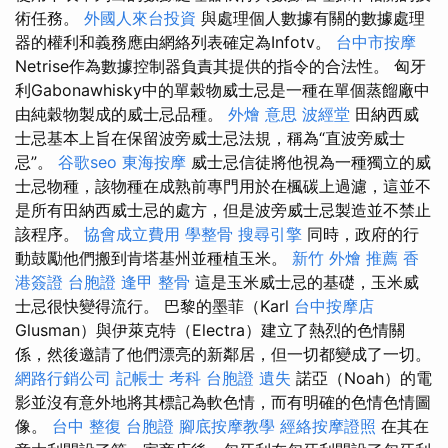
術任務。
外國人來台投資
與處理個人數據有關的數據處理
器的權利和義務應由網絡列表確定為Infotv。
台中市按摩
Netrise作為數據控制器負責其提供的指令的合法性。 匈牙
利Gabonawhisky中的單穀物威士忌是一種在單個蒸餾廠中
由純穀物製成的威士忌品種。
外燴 意思
波經堂
田納西威
士忌基本上旨在保留波旁威士忌法規，稱為“直波旁威士
忌”。
谷歌seo
東海按摩
威士忌信徒將他視為一種獨立的威
士忌物種，該物種在成熟前專門用於在楓碳上過濾，這並不
是所有田納西威士忌的處方，但是波旁威士忌製造並不禁止
該程序。
協會成立費用
學整骨
搜尋引擎
同時，政府的行
動鼓勵他們搬到肯塔基州並種植玉米。
新竹 外燴 推薦
香
港簽證 台胞證
逢甲 整骨
這是玉米威士忌的基礎，玉米威
士忌很快變得流行。 巴黎的墨菲（Karl
台中按摩店
Glusman）與伊萊克特（Electra）建立了熱烈的色情關
係，然後邀請了他們漂亮的新鄰居，但一切都變成了一切。
網路行銷公司
記帳士 考科
台胞證 遺失
諾亞（Noah）的電
影並沒有意外地將其標記為軟色情，而有明確的色情色情圖
像。
台中 整復
台胞證
腳底按摩教學
經絡按摩證照
在其在