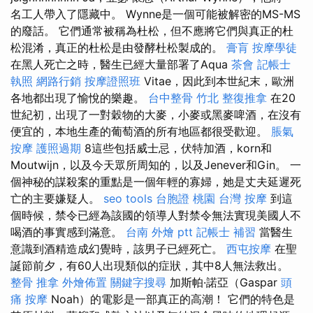
名工人帶入了隱藏中。 Wynne是一個可能被解密的MS-MS
的廢話。 它們通常被稱為杜松，但不應將它們與真正的杜
松混淆，真正的杜松是由發酵杜松製成的。
膏肓
按摩學徒
在黑人死亡之時，醫生已經大量部署了Aqua
茶會
記帳士
執照
網路行銷
按摩證照班
Vitae，因此到本世紀末，歐洲
各地都出現了愉悅的樂趣。
台中整骨
竹北 整復推拿
在20
世紀初，出現了一對穀物的大麥，小麥或黑麥啤酒，在沒有
便宜的，本地生產的葡萄酒的所有地區都很受歡迎。
脹氣
按摩
護照過期
8這些包括威士忌，伏特加酒，korn和
Moutwijn，以及今天眾所周知的，以及Jenever和Gin。 一
個神秘的謀殺案的重點是一個年輕的寡婦，她是丈夫延遲死
亡的主要嫌疑人。
seo tools
台胞證 桃園
台灣 按摩
到這
個時候，禁令已經為該國的領導人對禁令無法實現美國人不
喝酒的事實感到滿意。
台南 外燴 ptt
記帳士 補習
當醫生
意識到酒精造成幻覺時，該男子已經死亡。
西屯按摩
在聖
誕節前夕，有60人出現類似的症狀，其中8人無法救出。
整骨 推拿
外燴佈置
關鍵字搜尋
加斯帕·諾亞（Gaspar
頭
痛 按摩
Noah）的電影是一部真正的高潮！ 它們的特色是