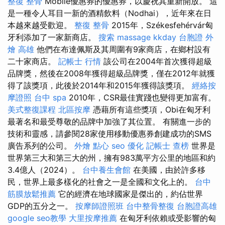
整復 整骨
Mobile優惠券的優惠券，以慶祝其重新開放。 這
是一種令人耳目一新的酒精飲料（Nodhai），近年來在日
本越來越受歡迎。
整復 整骨
2015年，Székesfehérvár匈
牙利添加了一家新商店。
搜索
massage
kkday 台胞證
外
燴 高雄
他們在布達佩斯及其周圍有9家商店，在鄉村設有
二十家商店。
記帳士 行情
該公司在2004年首次獲得超級
品牌獎，然後在2008年獲得超級品牌獎，僅在2012年就獲
得了該獎項，此後於2014年和2015年獲得該獎項。
經絡按
摩證照
台中 spa
2010年，CSR最佳實踐也變得更加富有。
美式整復課程
北區按摩
憑藉所有這些獎項，Obi在匈牙利
最著名和最受尊敬的品牌中加強了其位置。 有關進一步的
技術和靈感，請參閱28家使用移動優惠券創建成功的SMS
廣告系列的公司。
外燴 點心
seo 優化
記帳士 查榜
世界是
世界第三大和第三大的州，擁有983萬平方公里的地區和約
3.4億人（2024）。
台中養生會館
在美國，由於許多移
民，世界上最多樣化的社會之一是全國和文化上的。
台中
筋膜放鬆推薦
它的經濟在地球國家是傑出的，約佔世界
GDP的五分之一。
按摩師證照班
台中整骨整復
台胞證高雄
google seo教學
大里按摩推薦
在匈牙利依賴或受影響的匈