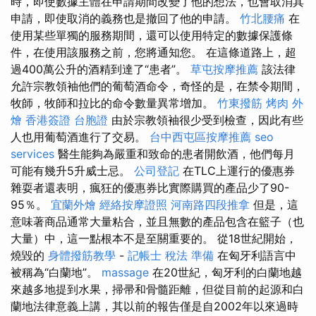
時，即使數據主體在申請期間改變了他的想法，也會取消其
申請，即使取消的義務也是撤回了他的申請。
竹北腰痛
在
使用某些單獨的服務期間，還可以使用特定的數據保護條
件，在使用該服務之前，您將通知您。 在這條道路上，超
過400萬公升的酒精到達了“患者”。
草屯按摩推薦
該法律
允許宗教領袖他們的葡萄酒命令，奇怪的是，在禁令期間，
牧師，牧師和拉比的命令數量異常增加。
竹東撥筋
烤肉 外
燴
香港簽證 台胞證
由於宗教領袖很少受到檢查，因此有些
人也用葡萄酒進行了交易。
台中西屯區按摩推薦
seo
services
醫生能夠為嚴重和致命的患者開飲酒，他們每月
可能有幾升5升威士忌。
公司登記
在TLC上運行的優惠券
雜耍者還表明，瘋狂的優惠券比實際購買的產品少了90-
95％。
宜蘭外燴
經絡按摩證照
河南路四段推拿
但是，這
意味著商品通常大量粘合，並且無數的產品包含在籃子（也
大量）中，這一點根本不是至關重要的。 從18世紀開始，
燒毀的
身體撥筋教學
-
記帳士 稅法 準備
在匈牙利語言中
被稱為“白蘭地”。
massage
在20世紀，匈牙利的白蘭地越
來越多地提到水果，掃帚和骨髓距離，但從目前的起源和白
蘭地法律意義上講，其以前的報告僅是自2002年以來過時