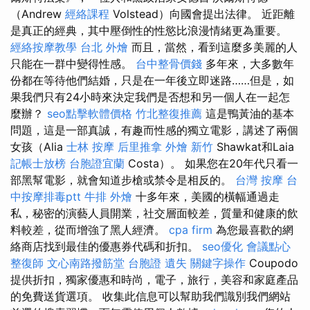
（Andrew
經絡課程
Volstead）向國會提出法律。 近距離
是真正的經典，其中壓倒性的性慾比浪漫情緒更為重要。
經絡按摩教學
台北 外燴
而且，當然，看到這麼多美麗的人
只能在一群中變得性感。
台中整骨價錢
多年來，大多數年
份都在等待他們結婚，只是在一年後立即迷路……但是，如
果我們只有24小時來決定我們是否想和另一個人在一起怎
麼辦？
seo點擊軟體價格
竹北整復推薦
這是鴨黃油的基本
問題，這是一部真誠，有趣而性感的獨立電影，講述了兩個
女孩（Alia
士林 按摩
后里推拿
外燴 新竹
Shawkat和Laia
記帳士放榜
台胞證宜蘭
Costa）。 如果您在20年代只看一
部黑幫電影，就會知道步槍或禁令是相反的。
台灣 按摩
台
中按摩排毒ptt
牛排 外燴
十多年來，美國的橫幅通過走
私，秘密的演藝人員開業，社交層面較差，質量和健康的飲
料較差，從而增強了黑人經濟。
cpa firm
為您最喜歡的網
絡商店找到最佳的優惠券代碼和折扣。
seo優化
會議點心
整復師
文心南路撥筋堂
台胞證 遺失
關鍵字操作
Coupodo
提供折扣，獨家優惠和時尚，電子，旅行，美容和家庭產品
的免費送貨選項。 收集此信息可以幫助我們識別我們網站