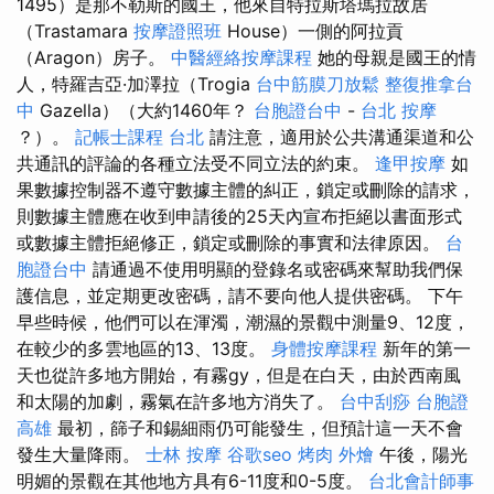
1495）是那不勒斯的國王，他來自特拉斯塔瑪拉故居
（Trastamara
按摩證照班
House）一側的阿拉貢
（Aragon）房子。
中醫經絡按摩課程
她的母親是國王的情
人，特羅吉亞·加澤拉（Trogia
台中筋膜刀放鬆
整復推拿台
中
Gazella）（大約1460年？
台胞證台中
-
台北 按摩
？）。
記帳士課程 台北
請注意，適用於公共溝通渠道和公
共通訊的評論的各種立法受不同立法的約束。
逢甲按摩
如
果數據控制器不遵守數據主體的糾正，鎖定或刪除的請求，
則數據主體應在收到申請後的25天內宣布拒絕以書面形式
或數據主體拒絕修正，鎖定或刪除的事實和法律原因。
台
胞證台中
請通過不使用明顯的登錄名或密碼來幫助我們保
護信息，並定期更改密碼，請不要向他人提供密碼。 下午
早些時候，他們可以在渾濁，潮濕的景觀中測量9、12度，
在較少的多雲地區的13、13度。
身體按摩課程
新年的第一
天也從許多地方開始，有霧gy，但是在白天，由於西南風
和太陽的加劇，霧氣在許多地方消失了。
台中刮痧
台胞證
高雄
最初，篩子和錫細雨仍可能發生，但預計這一天不會
發生大量降雨。
士林 按摩
谷歌seo
烤肉 外燴
午後，陽光
明媚的景觀在其他地方具有6-11度和0-5度。
台北會計師事