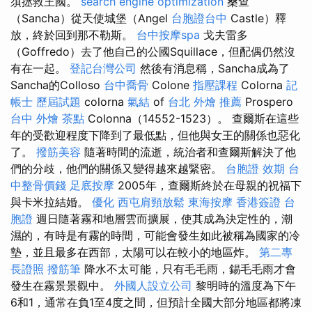
須拯救王國。
search engine optimization
桑查
（Sancha）從天使城堡（Angel
台胞證台中
Castle）釋
放，終於回到那不勒斯。
台中按摩spa
戈夫雷多
（Goffredo）去了他自己的公國Squillace，但配偶仍然沒
有在一起。
登記台灣公司
然後有消息稱，Sancha成為了
Sancha的Colloso
台中喬骨
Colone
指壓課程
Colorna
記
帳士 歷屆試題
colorna
氣結
of
台北 外燴 推薦
Prospero
台中 外燴 茶點
Colonna（14552-1523）。 查爾斯在這些
年的受歡迎程度下降到了最低點，但他與女王的關係也惡化
了。
撥筋美容
隨著時間的流逝，統治者和查爾斯解決了他
們的分歧，他們的關係又變得越來越緊密。
台胞證 效期
台
中整骨價錢
足底按摩
2005年，查爾斯終於在母親的祝福下
與卡米拉結婚。
優化
西屯肩頸放鬆
東海按摩
香港簽證 台
胞證
週日隨著霧和地層雲而擴展，使其成為決定性的，潮
濕的，有時是有霧的時間，可能會發生如此被稱為國家的冷
墊，並且最多在西部，太陽可以在較小的地區炸。
第二專
長證照
撥筋筆
降水不太可能，只有毛毛雨，錫毛毛雨才會
發生在霧景景觀中。
外國人設立公司
黎明時的溫度為下午
6和1，通常在負1至4度之間，但預計全國大部分地區都將凍