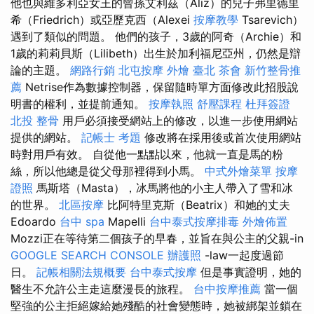
他也與維多利亞女王的曾孫艾利茲（Aliz）的兒子弗里德里
希（Friedrich）或亞歷克西（Alexei
按摩教學
Tsarevich）
遇到了類似的問題。 他們的孩子，3歲的阿奇（Archie）和
1歲的莉莉貝斯（Lilibeth）出生於加利福尼亞州，仍然是辯
論的主題。
網路行銷
北屯按摩
外燴 臺北
茶會
新竹整骨推
薦
Netrise作為數據控制器，保留隨時單方面修改此招股說
明書的權利，並提前通知。
按摩執照
舒壓課程
杜拜簽證
北投 整骨
用戶必須接受網站上的修改，以進一步使用網站
提供的網站。
記帳士 考題
修改將在採用後或首次使用網站
時對用戶有效。 自從他一點點以來，他就一直是馬的粉
絲，所以他總是從父母那裡得到小馬。
中式外燴菜單
按摩
證照
馬斯塔（Masta），冰馬將他的小主人帶入了雪和冰
的世界。
北區按摩
比阿特里克斯（Beatrix）和她的丈夫
Edoardo
台中 spa
Mapelli
台中泰式按摩排毒
外燴佈置
Mozzi正在等待第二個孩子的早春，並旨在與公主的父親-in
GOOGLE SEARCH CONSOLE
辦護照
-law一起度過節
日。
記帳相關法規概要
台中泰式按摩
但是事實證明，她的
醫生不允許公主走這麼漫長的旅程。
台中按摩推薦
當一個
堅強的公主拒絕嫁給她殘酷的社會變態時，她被綁架並鎖在