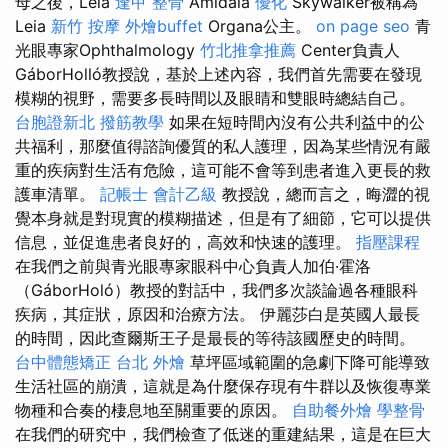
母之後，Leia
逢甲 整骨
Amidala
優化
Skywalker被稱為
Leia
新竹 按摩
外燴buffet
Organa公主。
on page seo
青
光眼專家Ophthalmology
竹北推拿推薦
Center負責人
GáborHolló教授說，基於上述內容，我們首先需要在發現
模糊的視野，需要多長時間以及眼睛和雙眼時總結自己。
台胞證新北
撥筋教學
如果在短時間內沒有公共利益中的公
共福利，那麼值得諮詢優質的私人護理，因為某些情況有嚴
重的疾病對生活有危險，這可能不會等到患者進入更長的救
護車清單。
記帳士 會計乙級
教授說，總而言之，晦澀的視
覺本身就是對現實的模糊描述，但是有了細節，它可以提供
信息，並促進患者良好的，高效和快速的護理。
指壓課程
在我們之前與青光眼專家眼科中心負責人加伯·霍洛
（GáborHoló）教授的對話中，我們多次談論過各種眼科
疾病，其症狀，原因和治療方法。 伊麗莎白是英國人最長
的時間，因此查爾斯王子是最長的等待該國歷史的時間。
台中體態矯正
台北 外燴
草坪區域範圍的急劇下降可能導致
生活社區的崩潰，這就是為什麼保存現有牛群以及恢復專業
物種和合奏的棲息地至關重要的原因。
自助餐外燴
學整骨
在我們的研究中，我們檢查了低迷的重建結果，這是在巨大