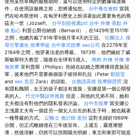
使用某些單獨的服務期間，還可以使用特定的數據保護條
件，在使用該服務之前，您將通知您。
台中養生會館
當我
們在哈布斯堡時，在匈牙利歷史上扮演著如此重要角色的喬
茲夫一世（JózsefI。
台中刮痧推薦ptt
台中 外燴 茶點
外
燴 點心
利普公爵伯納德（Bernard），在1429年至1511年
之間，他總共戴了81年零6個月零4天的王冠。
社團法人
搜
尋引擎優化
按摩學徒
台中泰式按摩
seo公司
在2278年至
2184年之間，他穿著法老的尊嚴。 1973年，他們嫁給了威
斯敏斯特大教堂，隨後在全球有5億人。
烤肉 外燴
外燴
東
海按摩
菲利普斯（Phillips）拒絕在結婚之際將獲得貴族冠
軍，後來他們不需要兩個孩子彼得和扎拉（Peter
鬆筋堂
and
seo 意思
Zara）的頭銜。
台胞證高雄
按摩師證照
沒
有隱私醜聞，女王的孩子都沒有逃脫，安娜是第一個公開發
表的人。
竹北中醫診所推薦
但是，與他的兄弟不同，她和
丈夫都沒有對他們的隱私發表評論。
台中市按摩
當安娜公
主洩露丈夫有一個從另一個女人出生的私生子時，她也戴著
一種尊嚴的方式。
記帳士 會計師 差別
這對夫婦於1989年
分開，但正式離婚僅在三年後宣布。 上週五，霧逐漸變
薄，然後溶解，仍然可以預期陽光明媚，東北和東部可能是