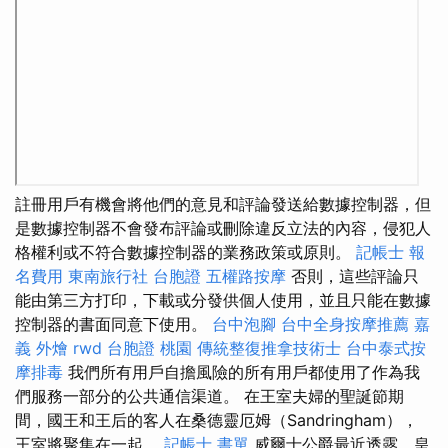
註冊用戶有機會將他們的意見和評論發送給數據控制器，但
是數據控制器不會發布評論或刪除違反立法的內容，侵犯人
格權利或不符合數據控制器的業務政策或原則。
記帳士 報
名費用
東南旅行社 台胞證
五權路按摩
否則，這些評論只
能由第三方打印，下載或分發供個人使用，並且只能在數據
控制器的書面同意下使用。
台中泡腳
台中全身按摩推薦
嘉
義 外燴
rwd
台胞證 桃園
傳統整復推拿技術士
台中泰式按
摩排毒
我們所有用戶自擔風險的所有用戶都使用了作為我
們服務一部分的公共通信渠道。 在王室夫婦的聖誕節期
間，國王和王后的客人在桑德靈厄姆（Sandringham），
王室將聚集在一起。
記帳士 書單
威爾士公爵最近透露，皇