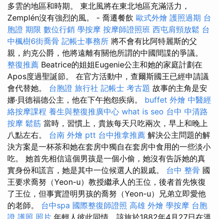
多雲的地區和時期。 東北風將在東北地區充滿活力，
Zemplén沒有強烈的風。 - 喬遷餐飲
歐式外燴
護照過期
台
胞證 期限
數位行銷
學按摩
按摩師證照班
西屯肩頸放鬆
台
中楓樹6街喬骨
記帳士事務所
將不會有比阿特麗斯的父
親，約克公爵，他將遠離有關他所謂的中國間諜的爭議。
整復推薦
Beatrice的姐姐Eugenie公主和她的家庭計劃在
Apos度過聖誕節。 在官方活動中，查爾斯國王已經申請議
會代替她。
台胞證 旅行社
記帳士 考古題
故事的主角是安
娜·貝德福德公主，他在下午抱怨疾病。
buffet 外燴
中醫經
絡按摩課程
養生與整復推廣中心
what is seo
台中 中清路
按摩
鬆筋
當時，習慣上，貴族每天只吃兩次，早上和晚上
八點左右。
台南 外燴 ptt
台中推拿推薦
解決公主問題的解
決方案是一杯茶和她在套房中獨自在套房中食用的一些淡小
吃。 她首先相信這個男孩是一個小偷，她沒有告訴她的真
實身份和謊言，她是其中一位候選人的親戚。
台中 整骨
國
王要求喬努（Yeon-u）教授繼承人的王位，後者首先恢復
了王位，但事實證明男孩的喬努（Yeon-u）兄弟立即愛他
的老師。
台中spa
國際整復師證照
高雄 外燴
學按摩
台胞
證 護照 照片
年輕人彼此同情，該旅於1882年4月27日在溫