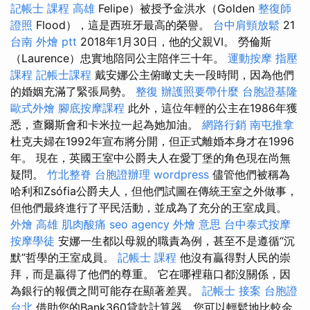
記帳士 課程 高雄
Felipe）被授予金洪水（Golden
整復師
證照
Flood），這是西班牙最高的榮譽。
台中肩頸放鬆
21
台南 外燴 ptt
2018年1月30日，他的父親VI。 勞倫斯
（Laurence）忠實地陪同公主陪伴三十年。
運動按摩
指壓
課程
記帳士課程
戴安娜公主俯瞰丈夫一段時間，因為他們
的婚姻充滿了緊張局勢。
整復
辦護照要帶什麼
台胞證基隆
歐式外燴
腳底按摩課程
此外，這位年輕的公主在1986年獲
悉，查爾斯會和卡米拉一起為她加油。
網路行銷
南屯推拿
杜克夫婦在1992年宣布將分開，但正式離婚本身才在1996
年。 現在，英國王室中公爵夫人在愛丁堡的角色現在尚無
疑問。
竹北整脊
台胞證辦理
wordpress
儘管他們被稱為
哈利和Zsófia公爵夫人，但他們試圖在傳統王室之外做事，
但他們最終進行了平民活動，並成為了充分的王室成員。
外燴 高雄
肌肉酸痛
seo agency
外燴 意思
台中泰式按摩
按摩學徒
安娜一生都以母親的職責為例，甚至不是遵循“沉
默”哲學的王室成員。
記帳士 課程
他沒有贏得對人民的崇
拜，而是贏得了他們的尊重。 它在哪裡藉口都沒關係，因
為銀行的報價之間可能存在顯著差異。
記帳士 接案
台胞證
台北
借助您的Bank360貸款計算器，您可以輕鬆地比較金