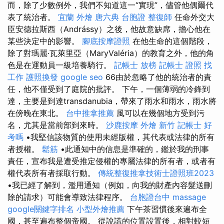
而，除了少數例外，我們不知道這一“實現”，儘管他偶爾代
表了統治者。
宜蘭 外燴
唐六典
台胞證
整復師
任命外交大
臣安德拉斯西（Andrássy）之後，他故意缺席，擔心他在
某些決定中的影響。
腳底按摩證照
在他生命的這個階段，
除了對瑪麗·瓦萊里亞（MaryValéria）的教育之外，他的角
色是在運動員一級培養騎行。
記帳士 放榜
記帳士 證照 找
工作
護照換發
google seo
66由於忽略了他的統治者的責
任，他不僅受到了庭院的批評。 下午，一個薄弱的冷鋒到
達，主要是到達transdanubia，帶來了雨水和雨水，雨水將
在傍晚在東北。
台中推拿推薦
風可以在幾個地方受到污
名，尤其是當前部到來時。
沙鹿按摩
外燴 新竹
記帳士 好
考嗎
•我堅信該物質的使用未經版權，其代表或法律的所有
者授權。
鬆筋
•此通知中的信息是準確的，鑑於我的刑事
責任，宣布我是遭受推定侵權的專屬法律的所有者，或者有
權代表所有者採取行動。
傳統整復推拿技術士證照班2023
•我已經了解到，濫用通知（例如，向我的財產內容髮送刪
除的請求）可能會導致法律程序。
台胞證台中
massage
google關鍵字排名
小型外燴推薦
下午茶習慣後來遍布全
國，甚至遍布整個帝國。 從說謊的位置設置後，相對較短