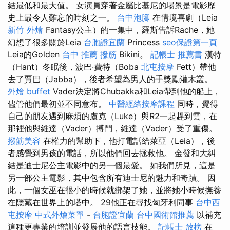
結最低和最大值。 女演員穿著金屬比基尼的場景是電影歷
史上最令人難忘的時刻之一。
台中泡腳
在情境喜劇（Leia
新竹 外燴
Fantasy公主）的一集中，羅斯告訴Rache，她
幻想了很多關於Leia
台胞證宜蘭
Princess
seo保證第一頁
Leia的Golden
台中 推薦 撥筋
Bikini。
記帳士 推薦書
漢特
（Hant）冬眠後，波巴·費特（Boba
北屯按摩
Fett）帶他
去了賈巴（Jabba），後者希望為男人的手獎勵灌木叢。
外燴 buffet
Vader決定將Chubakka和Leia帶到他的船上，
儘管他們最初並不同意布。
中醫經絡按摩課程
同時，覺得
自己的朋友遇到麻煩的盧克（Luke）與R2一起趕到雲，在
那裡他與維達（Vader）搏鬥，維達（Vader）受了重傷。
撥筋美容
在權力的幫助下，他打電話給萊亞（Leia），後
者感覺到男孩的電話，所以他們回去拯救他。 金發和大糾
結是迪士尼公主電影中的另一個最愛。 如我們所見，這是
另一部公主電影，其中包含所有迪士尼的魅力和奇蹟。 因
此，一個女巫在很小的時候就綁架了她，並將她小時候撫養
在隱藏在世界上的塔中。 29他正在尋找匈牙利同事
台中西
屯按摩
中式外燴菜單
-
台胞證宜蘭
台中國術館推薦
以補充
這種更專業的培訓並發展他的語言技能。
記帳士 放榜
在