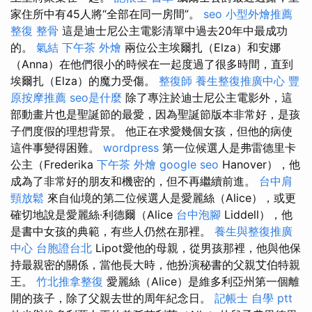
家住所中有45人將“全部在同一房間”。
seo
小型外燴推薦
整復 整骨
這是迪士尼公主電影清單中過去20年中最成功
的。
氣結
下午茶 外燴
兩位公主埃爾扎（Elza）和安娜
（Anna）在他們很小的時候在一起度過了很多時間，直到
埃爾扎（Elza）的魔力受傷。
整復師
養生整復推廣中心
豐
原按摩推薦
seo是什麼
除了專注於迪士尼公主電影外，這
部動畫片也是聖誕節的最愛，因為聖誕節版本非常好，是孩
子們度假的理想背景。 他正在求愛幾個女孩，但他的病使
這件事變得困難。
wordpress
第一位候選人是弗雷德里卡
公主（Frederika
下午茶 外燴
google seo
Hanover），他
成為了非常好的朋友和機密的，但不再繼續前進。
台中肩
頸放鬆
來自仙境的第二位候選人是愛麗絲（Alice），或更
確切地說是愛麗絲·利德爾（Alice
台中泡腳
Liddell），他
是書中女孩的典範，有些人仍然在那裡。
養生與整復推廣
中心
台胞證台北
Lipot愛他的母親，從男孩那裡，他與他保
持最親密的關係，當他長大時，他扮演秘書的父親艾伯特親
王。
竹北推拿整復
愛麗絲（Alice）是維多利亞州第一個離
開的孩子，除了父親去世的周年紀念日。
記帳士 自學 ptt