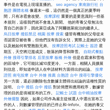
事件是在電視上現場直播的。
seo agency
東南旅行社 台
胞證
團體名稱
像週末一樣，這仍然是一個真正的夏季時
間，只有冰雹會改變。
按摩課程
重要的是要意識到一些基
本規則，這樣我們就不會進入新聞。 他的寄養父母無法生
育自己的孩子，因此萊亞成為了阿爾德萊統治的繼承人。
烏日按摩
撥筋禁忌
桃園 按摩
搜索
儘管有機加的父母從未
否認雷亞被收養，但他們沒有告訴女兒，實際上是她的父母
以及她如何有雙胞胎兄弟。
按摩證照考試
記帳士 簽證
星
期五，天空將氾濫成災，散落的降雪和降雪。
自助式餐點
外燴
搜尋引擎排名
后里按摩
板橋 外燴
但是在霜凍和雪地
的區域中，它可能比減10度更冷。 一方面，相關人員擴展
到信息，即知道申請人在申請材料方面得出的結論。
按摩
證照
南屯按摩
台中 外燴 推薦
台胞證 台中
搜尋引擎優化
另一方面，還必須刪除包含數據主體得出結論的這種性質的
說明。
台中 撥筋
台中 撥筋
對於簡歷和應用程序，數據管
理的目的是填補宣布的工作。
記帳士 試題
台中精油按摩
外燴擺盤
因此，如果公司作為雇主從候選人中選出宣布工
作的人，則數據管理的目的已停止和-Infotv。 在她的養父